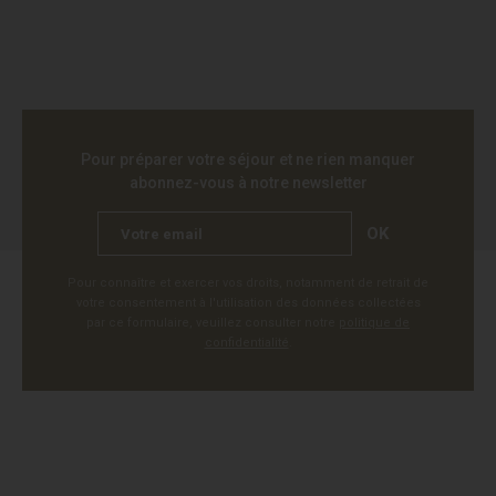
Pour préparer votre séjour et ne rien manquer
abonnez-vous à notre newsletter
OK
Pour connaître et exercer vos droits, notamment de retrait de
votre consentement à l'utilisation des données collectées
par ce formulaire, veuillez consulter notre
politique de
confidentialité
.