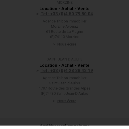
MORZINE
Location - Achat - Vente
Tel : +33 (0)4 50 79 80 04
Agence Thibon Immobilier
Morzine Avoriaz
61 Route de La Plagne
(F)74110 Morzine
Nous écrire
SAINT JEAN D'AULPS
Location - Achat - Vente
Tel : +33 (0)4 28 38 42 19
Agence Thibon Immobilier
Saint Jean d'Aulps
1797 Route des Grandes Alpes
(F)74430 Saint-Jean-D'Aulps
Nous écrire
#cethivercestlamontagne