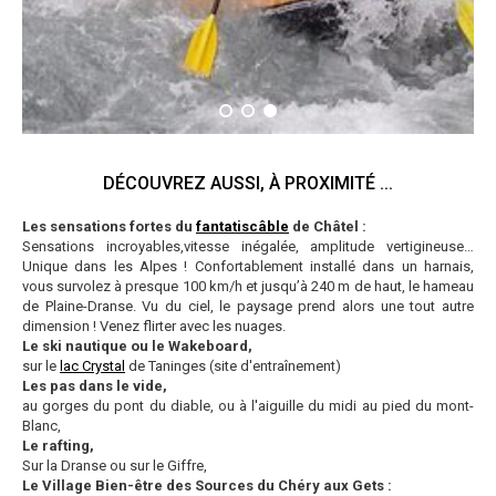
DÉCOUVREZ AUSSI, À PROXIMITÉ ...
Les sensations fortes du
fantatiscâble
de Châtel :
Sensations incroyables,vitesse inégalée, amplitude vertigineuse…
Unique dans les Alpes ! Confortablement installé dans un harnais,
vous survolez à presque 100 km/h et jusqu’à 240 m de haut, le hameau
de Plaine-Dranse.
Vu du ciel, le paysage prend alors une tout autre
dimension ! Venez flirter avec les nuages.
Le ski nautique ou le Wakeboard,
sur le
lac Crystal
de Taninges (site d'entraînement)
Les pas dans le vide,
au gorges du pont du diable, ou à l'aiguille du midi au pied du mont-
Blanc,
Le rafting,
Sur la Dranse ou sur le Giffre,
Le Village Bien-être des Sources du Chéry aux Gets :