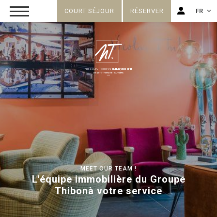
COURT SÉJOUR
RÉSERVER
FR
FR
EN
MEET OUR TEAM !
L'équipe immobilière du Groupe
Thibon
à votre service