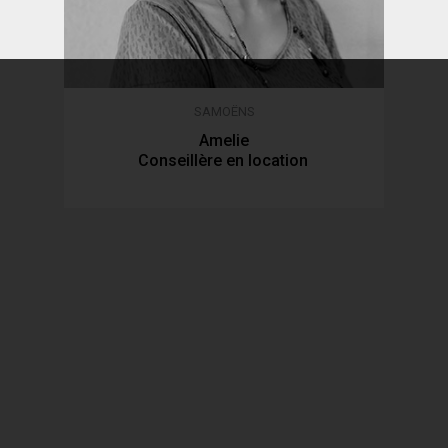
SAMOËNS
Amelie
Conseillère en location