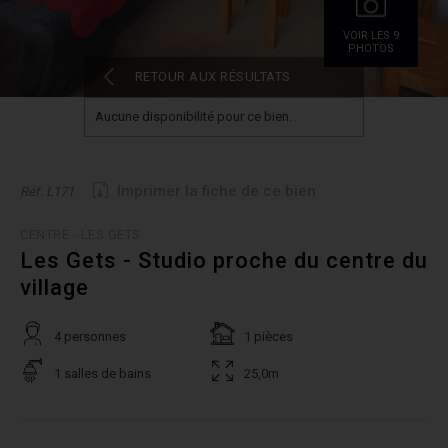
VOIR LES 9
PHOTOS
RETOUR AUX RÉSULTATS
Aucune disponibilité pour ce bien.
Imprimer la fiche de ce bien
Réf. L171
CENTRE - LES GETS
Les Gets - Studio proche du centre du
village
4 personnes
1 pièces
1 salles de bains
25,0m