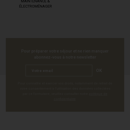
MAINTENANCE &
ÉLECTROMÉNAGER
Pour préparer votre séjour et ne rien manquer
abonnez-vous à notre newsletter
OK
Pour connaître et exercer vos droits, notamment de retrait de
votre consentement à l'utilisation des données collectées
par ce formulaire, veuillez consulter notre
politique de
confidentialité
.