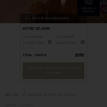
VOIR LES 10
PHOTOS
RETOUR AUX RÉSULTATS
VOTRE SÉJOUR
DATE ARRIVÉE
DATE DÉPART
11 AOÛT 2026
14 AOÛT 2026
309€
TOTAL :
3
NUITS
RÉSERVER MON SÉJOUR ET MES
OPTIONS
Imprimer la fiche de ce bien
Réf. L158
CENTRE - LES GETS