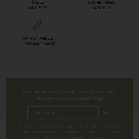
SALLE
COSMÉTIQUES
DE SPORT
NATURELS
MAINTENANCE &
ÉLECTROMÉNAGER
Pour préparer votre séjour et ne rien manquer
abonnez-vous à notre newsletter
OK
Pour connaître et exercer vos droits, notamment de retrait de
votre consentement à l'utilisation des données collectées
par ce formulaire, veuillez consulter notre
politique de