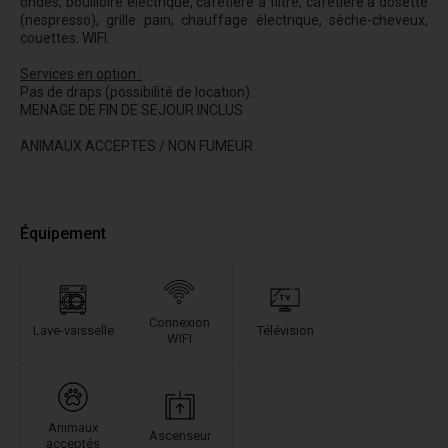
ondes, bouilloire électrique, cafetière à filtre, cafetière à dosette
(nespresso), grille pain, chauffage électrique, sèche-cheveux,
couettes. WIFI.
Services en option :
Pas de draps (possibilité de location).
MENAGE DE FIN DE SEJOUR INCLUS
ANIMAUX ACCEPTES / NON FUMEUR
Équipement
Connexion
Lave-vaisselle
Télévision
WIFI
Animaux
Ascenseur
acceptés