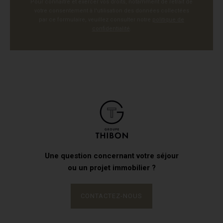
Pour connaître et exercer vos droits, notamment de retrait de
votre consentement à l'utilisation des données collectées
par ce formulaire, veuillez consulter notre
politique de
confidentialité
.
Une question concernant votre séjour
ou un projet immobilier ?
CONTACTEZ-NOUS