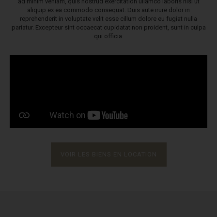
ad minim veniam, quis nostrud exercitation ullamco laboris nisi ut
aliquip ex ea commodo consequat. Duis aute irure dolor in
reprehenderit in voluptate velit esse cillum dolore eu fugiat nulla
pariatur. Excepteur sint occaecat cupidatat non proident, sunt in culpa
qui officia.
VOIR LES BIENS EN LOCATION