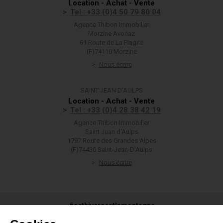
Location - Achat - Vente
Tel : +33 (0)4 50 79 80 04
Agence Thibon Immobilier
Morzine Avoriaz
61 Route de La Plagne
(F)74110 Morzine
Nous écrire
SAINT JEAN D'AULPS
Location - Achat - Vente
Tel : +33 (0)4 28 38 42 19
Agence Thibon Immobilier
Saint Jean d'Aulps
1797 Route des Grandes Alpes
(F)74430 Saint-Jean-D'Aulps
Nous écrire
#cethivercestlamontagne