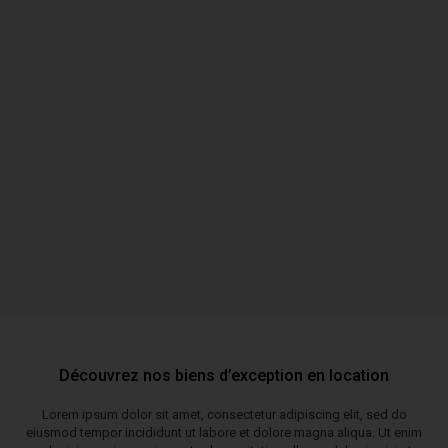
Estimation
Envie de connaitre la valeur de votre propriété ? Contactez-nous. Grâce
à leur connaissance du marché et à leur expérience, nos conseillers
pourront vous donner une valeur juste et précise de votre appartement
ou votre chalet.
CONTACTEZ-NOUS
Découvrez nos biens d’exception en location
Lorem ipsum dolor sit amet, consectetur adipiscing elit, sed do
eiusmod tempor incididunt ut labore et dolore magna aliqua. Ut enim