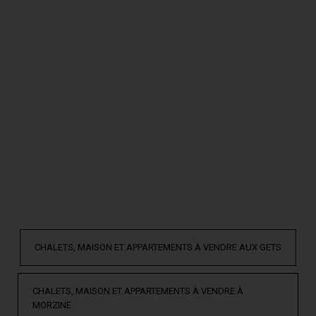
une équipe à votre écoute
Le réseau privilège du Groupe Thibon
Implantés depuis une trentaine d’années aux Gets, les fondateurs du
Groupe Thibon, Michel Thibon puis Nicolas Thibon, n’ont cessé de
développé au sein de leurs agences immobilières une véritable culture
du service dédiée aux nouvelles pratiques des utilisateurs, clients,
résidents secondaires et vacanciers, en station de ski. C’est cet esprit
d’entreprise au service d’une clientèle de plus en plus fidèle à la
montagne qui guide également les avantages proposés à tous les
clients des agences Nicolas Thibon Immobilier, pour leur projet
immobilier : accès aux ski-shop, au SPA aux Gets, aux ateliers de
décoration intérieure et d’équipement de la maison à des tarifs
préférentiels.
CHALETS, MAISON ET APPARTEMENTS À VENDRE AUX GETS
CHALETS, MAISON ET APPARTEMENTS À VENDRE À
MORZINE