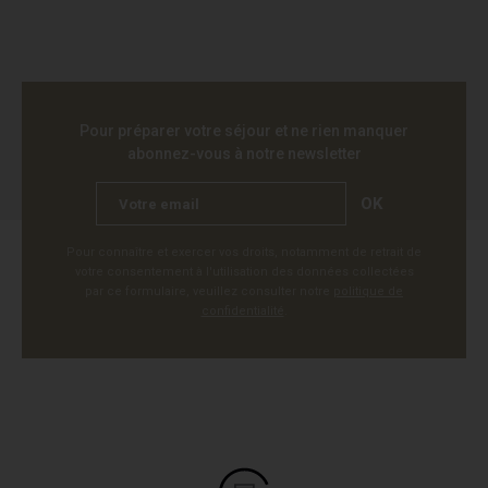
Pour préparer votre séjour et ne rien manquer
abonnez-vous à notre newsletter
OK
Pour connaître et exercer vos droits, notamment de retrait de
votre consentement à l'utilisation des données collectées
par ce formulaire, veuillez consulter notre
politique de
confidentialité
.