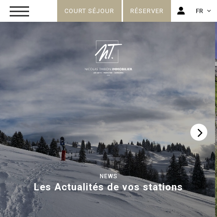
COURT SÉJOUR
RÉSERVER
FR
FR
EN
NEWS
Les Actualités de vos stations