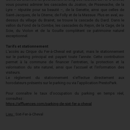
vous pourrez admirer les cascades du Joaton, de Pissevache, de la
Lyre – réputée pour sa beauté –, de la Genette, ainsi que celles de
Saint-Jacques, de la Citerne, de Folly et de la Massue. Plus en aval, au-
dessus du village du Brairet, se trouve la cascade du Dard. Dans le
vallon du Fond de la Combe, les cascades du Rejon, de la Cage, de la
Scie, du Violon et de la Gouille complètent ce patrimoine naturel
exceptionnel.
Tarifs et stationnement
L'accès au Cirque du Fer-à-Cheval est gratuit, mais le stationnement
sur le parking principal est payant toute l'année. Cette contribution
permet à la commune de financer l'entretien, la protection et la
valorisation du site naturel, ainsi que l'accueil et l'information des
visiteurs.
Le règlement du stationnement s'effectue directement aux
horodateurs présents sur le parking ou via l'application PrestoPark.
Pour connaître le taux d'occupation du parking en temps réel,
consultez :
https://affluences.com/parking-de-sixt-fer-a-cheval
Lieu :
Sixt-Fer-à-Cheval