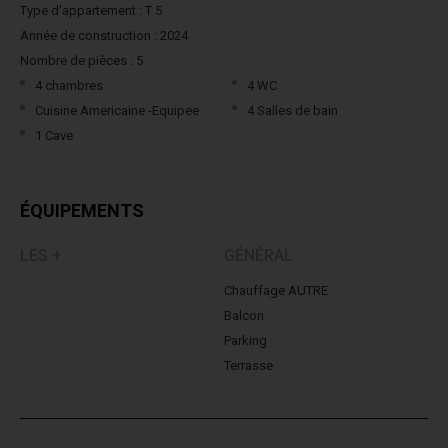
Type d'appartement : T 5
Année de construction : 2024
Nombre de pièces : 5
4 chambres
4 WC
Cuisine Americaine -Equipee
4 Salles de bain
1 Cave
ÉQUIPEMENTS
LES +
GÉNÉRAL
Chauffage AUTRE
Balcon
Parking
Terrasse