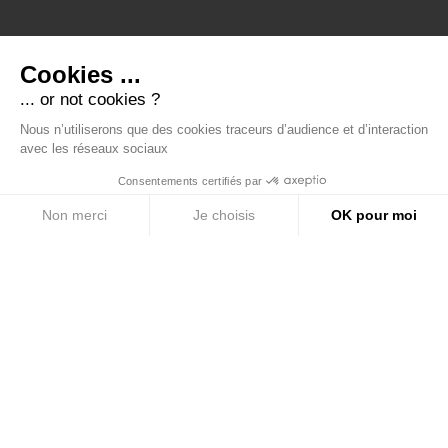
Cookies ...
... or not cookies ?
Nous n’utiliserons que des cookies traceurs d’audience et d’interaction
avec les réseaux sociaux
Consentements certifiés par
Non merci
Je choisis
OK pour moi
Plateforme de Gestion du Consentement : Personnalisez vos Options
Axeptio consent
Notre plateforme vous permet d'adapter et de gérer vos paramètres de confide