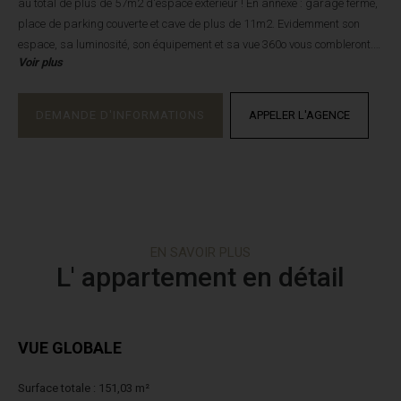
au total de plus de 57m2 d'espace extérieur ! En annexe : garage fermé,
place de parking couverte et cave de plus de 11m2. Evidemment son
espace, sa luminosité, son équipement et sa vue 360o vous combleront.
Voir plus
Vous qui aimez l'unicité, le standing, l'harmonie et l'ambiance familiale
de notre village cet appartement est FAIT POUR VOUS ! Alors pour
réaliser votre rêve, contactez vite Margaux au 04 50 53 60 99 ou par mail
DEMANDE D'INFORMATIONS
APPELER L'AGENCE
immo.samoens@groupethibon.com. Elle vous accompagnera dans ce
projet unique à vos yeux !
Les informations sur les risques auxquels ce bien est exposé sont
disponibles sur le site Géorisques : www. georisques. gouv. fr
EN SAVOIR PLUS
L' appartement en détail
VUE GLOBALE
Surface totale : 151,03 m²