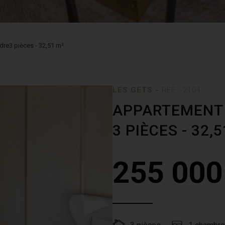
dre3 pièces - 32,51 m²
-
LES GETS
REF : 2104
APPARTEMENT
3 PIÈCES - 32,
255 000