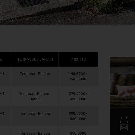
E
TERRASSE / JARDIN
PRIX TTC
+1 -
Terrasse - Balcon
198.500€ -
240.500€
+1 -
Terrasse - Balcon -
279.000€ -
Jardin
396.000€
+1 -
Terrasse - Balcon
390.000€ -
568.000€
Terrasse - Balcon
550.000€