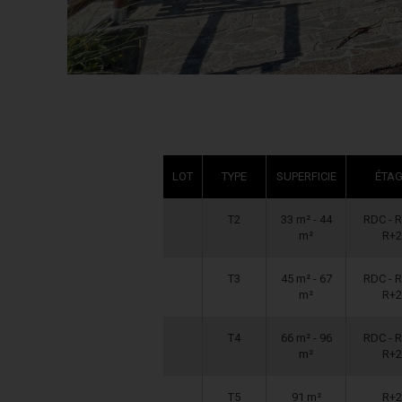
LOT
TYPE
SUPERFICIE
ÉTAG
T2
33 m² - 44
RDC - R
m²
R+2
T3
45 m² - 67
RDC - R
m²
R+2
T4
66 m² - 96
RDC - R
m²
R+2
T5
91 m²
R+2