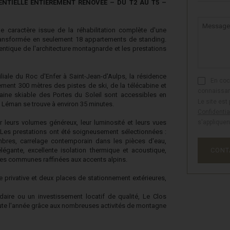
DENTIELLE ENTIÈREMENT RÉNOVÉE – DU T2 AU T5
–
Message
e caractère issue de la réhabilitation complète d'une
transformée en seulement 18 appartements de standing.
ntique de l'architecture montagnarde et les prestations
liale du Roc d'Enfer à Saint-Jean-d'Aulps, la résidence
En coc
ement 300 mètres des pistes de ski, de la télécabine et
connaissan
ne skiable des Portes du Soleil sont accessibles en
Le site est
 Léman se trouve à environ 35 minutes.
Confidentia
 leurs volumes généreux, leur luminosité et leurs vues
s'appliquen
Les prestations ont été soigneusement sélectionnées :
mbres, carrelage contemporain dans les pièces d'eau,
élégante, excellente isolation thermique et acoustique,
CONT
ies communes raffinées aux accents alpins.
privative et deux places de stationnement extérieures,
aire ou un investissement locatif de qualité, Le Clos
oute l'année grâce aux nombreuses activités de montagne