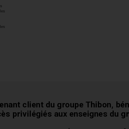
es
les
des
enant client du groupe Thibon, bén
cès privilégiés aux enseignes du g