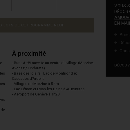
VOUS S
DÉCORA
AMOUR
EN MAI
ES LOTS DE CE PROGRAMME NEUF
Ameu
Décor
Cons
À proximité
ée
- Bus : Arrêt navette au centre du village (Morzine-
DÉCOUV
Avoriaz / Lindarets)
les
- Base des loisirs : Lac de Montriond et
Cascades d'Ardent
ces
- Villages de Morzine à 5 km
- Lac Léman et Evian-les-Bains à 40 minutes
- Aéroport de Genève à 1h20
vec
 de