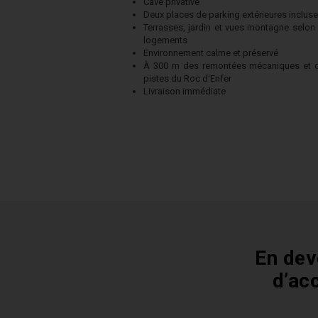
Cave privative
Deux places de parking extérieures inclus
Terrasses, jardin et vues montagne selon 
logements
Environnement calme et préservé
À 300 m des remontées mécaniques et 
pistes du Roc d'Enfer
Livraison immédiate
En dev
d’ac