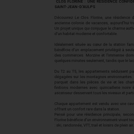
CLOS FLORINE : UNE RÉSIDENCE CONFI
SAINT-JEAN-D'AULPS
Découvrez Le Clos Florine, une résidence d
ancienne colonie de vacances, aujourd'hui 
Un projet unique qui conjugue le charme authe
d'un habitat moderne et confortable.
Idéalement située au cœur de la station fami
bénéficie d'un emplacement privilégié à seul
des commerces. Morzine et l'immense domai
quelques minutes seulement, tandis que le lac
Du T2 au T5, les appartements séduisent par
dégagées sur les montagnes environnantes. 
parquet dans les pièces de vie et les cha
finitions modernes avec quincaillerie noire 
ascenseur desservant tous les niveaux et part
Chaque appartement est vendu avec une cave 
offrant un confort rare dans la station.
Pensé pour une résidence principale, second
Florine bénéficie d'un environnement vivant t
: ski, randonnée, VTT, trail et loisirs de plein air.