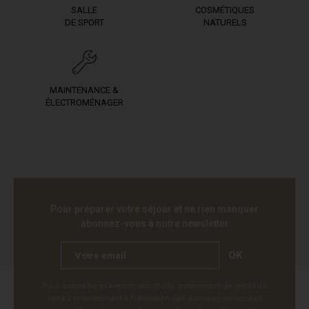
SALLE
COSMÉTIQUES
DE SPORT
NATURELS
MAINTENANCE &
ÉLECTROMÉNAGER
Pour préparer votre séjour et ne rien manquer
abonnez-vous à notre newsletter
OK
Pour connaître et exercer vos droits, notamment de retrait de
votre consentement à l'utilisation des données collectées