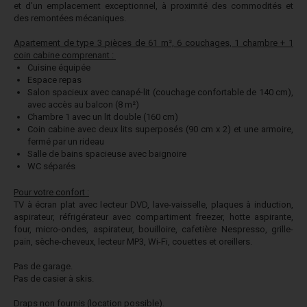
et d’un emplacement exceptionnel, à proximité des commodités et
des remontées mécaniques.
Apartement de type 3 pièces de 61 m², 6 couchages, 1 chambre + 1
coin cabine comprenant :
Cuisine équipée
Espace repas
Salon spacieux avec canapé-lit (couchage confortable de 140 cm),
avec accès au balcon (8 m²)
Chambre 1 avec un lit double (160 cm)
Coin cabine avec deux lits superposés (90 cm x 2) et une armoire,
fermé par un rideau
Salle de bains spacieuse avec baignoire
WC séparés
Pour votre confort :
TV à écran plat avec lecteur DVD, lave-vaisselle, plaques à induction,
aspirateur, réfrigérateur avec compartiment freezer, hotte aspirante,
four, micro-ondes, aspirateur, bouilloire, cafetière Nespresso, grille-
pain, sèche-cheveux, lecteur MP3, Wi-Fi, couettes et oreillers.
Pas de garage.
Pas de casier à skis.
Draps non fournis (location possible).