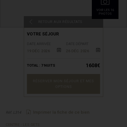
VOIR LES 16
PHOTOS
RETOUR AUX RÉSULTATS
VOTRE SÉJOUR
DATE ARRIVÉE
DATE DÉPART
19 DÉC. 2026
26 DÉC. 2026
1608€
TOTAL :
7
NUITS
RÉSERVER MON SÉJOUR ET MES
OPTIONS
Imprimer la fiche de ce bien
Réf. L314
CENTRE - LES GETS