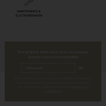
MAINTENANCE &
ÉLECTROMÉNAGER
Pour préparer votre séjour et ne rien manquer
abonnez-vous à notre newsletter
OK
Pour connaître et exercer vos droits, notamment de retrait de
votre consentement à l'utilisation des données collectées
par ce formulaire, veuillez consulter notre
politique de
confidentialité
.