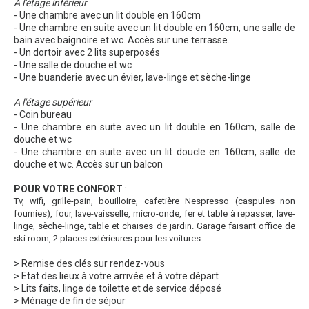
A l'étage inférieur
- Une chambre avec un lit double en 160cm
- Une chambre en suite avec un lit double en 160cm, une salle de
bain avec baignoire et wc. Accès sur une terrasse.
- Un dortoir avec 2 lits superposés
- Une salle de douche et wc
- Une buanderie avec un évier, lave-linge et sèche-linge
A l'étage supérieur
- Coin bureau
- Une chambre en suite avec un lit double en 160cm, salle de
douche et wc
- Une chambre en suite avec un lit doucle en 160cm, salle de
douche et wc. Accès sur un balcon
POUR VOTRE CONFORT
:
Tv, wifi, grille-pain, bouilloire, cafetière Nespresso (caspules non
fournies), four, lave-vaisselle, micro-onde, fer et table à repasser, lave-
linge, sèche-linge, table et chaises de jardin. Garage faisant office de
ski room, 2 places extérieures pour les voitures.
> Remise des clés sur rendez-vous
> Etat des lieux à votre arrivée et à votre départ
> Lits faits, linge de toilette et de service déposé
> Ménage de fin de séjour