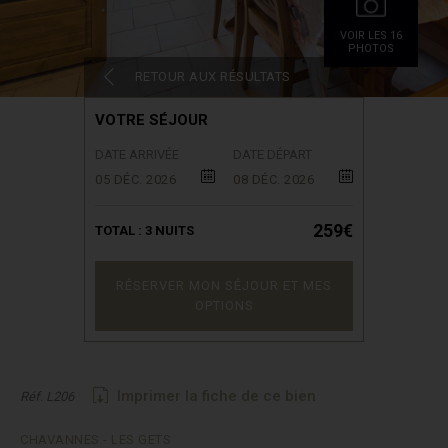
VOIR LES 16
PHOTOS
RETOUR AUX RÉSULTATS
VOTRE SÉJOUR
DATE ARRIVÉE
DATE DÉPART
05 DÉC. 2026
08 DÉC. 2026
259€
TOTAL :
3
NUITS
RÉSERVER MON SÉJOUR ET MES
OPTIONS
Imprimer la fiche de ce bien
Réf. L206
CHAVANNES - LES GETS