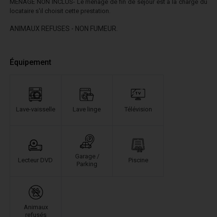
MENAGE NON INCLUS- Le ménage de fin de séjour est à la charge du
locataire s'il choisit cette prestation.
ANIMAUX REFUSES - NON FUMEUR.
Équipement
Lave-vaisselle
Lave linge
Télévision
Garage /
Lecteur DVD
Piscine
Parking
Animaux
refusés