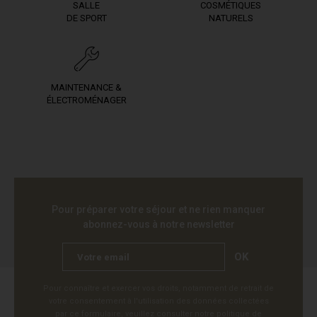
SALLE
COSMÉTIQUES
DE SPORT
NATURELS
MAINTENANCE &
ÉLECTROMÉNAGER
Pour préparer votre séjour et ne rien manquer
abonnez-vous à notre newsletter
OK
Pour connaître et exercer vos droits, notamment de retrait de
votre consentement à l'utilisation des données collectées
par ce formulaire, veuillez consulter notre
politique de