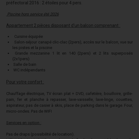
préfectoral 2016 : 2 étoiles pour 4 pers.
Piscine hors service été 2026
Appartement 2 pièces disposant d'un balcon comprenant :
Cuisine équipée
Salon-séjour canapé clic-clac (2pers), accès sur le balcon, vue sur
les pistes et la piscine
Grande mezzanine 1 lit en 140 (2pers) et 2 lits superposés
(2x1pers)
Salle de bain
WC indépendants
Pour votre confort :
Chauffage électrique, TV écran plat + DVD, cafetière, bouilloire, grille-
pain, fer et planche à repasser, lave-vaisselle, lave-linge, couettes,
aspirateur, pas de casier à skis, place de parking dans le garage. Four,
micro-ondes. Pas de WIFI
Services en option :
Pas de draps (possibilité de location).