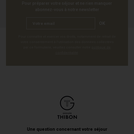
Pour préparer votre séjour et ne rien manquer
abonnez-vous à notre newsletter
OK
Pour connaître et exercer vos droits, notamment de retrait de
votre consentement à l'utilisation des données collectées
par ce formulaire, veuillez consulter notre
politique de
confidentialité
.
Une question concernant votre séjour