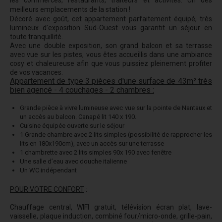
les commerces, restaurants, traiteurs et activités. Un des
meilleurs emplacements de la station !
Décoré avec goût, cet appartement parfaitement équipé, très
lumineux d’exposition Sud-Ouest vous garantit un séjour en
toute tranquillité.
Avec une double exposition, son grand balcon et sa terrasse
avec vue sur les pistes, vous êtes accueillis dans une ambiance
cosy et chaleureuse afin que vous puissiez pleinement profiter
de vos vacances.
Appartement de type 3 pièces d'une surface de 43m² très
bien agencé - 4 couchages - 2 chambres :
Grande pièce à vivre lumineuse avec vue sur la pointe de Nantaux et
un accès au balcon. Canapé lit 140 x 190.
Cuisine équipée ouverte sur le séjour
1 Grande chambre avec 2 lits simples (possibilité de rapprocher les
lits en 180x190cm), avec un accès sur une terrasse
1 chambrette avec 2 lits simples 90x 190 avec fenêtre
Une salle d’eau avec douche italienne
Un WC indépendant
POUR VOTRE CONFORT
:
Chauffage central, WIFI gratuit, télévision écran plat, lave-
vaisselle, plaque induction, combiné four/micro-onde, grille-pain,