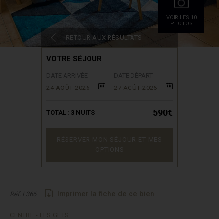
VOIR LES 10
PHOTOS
RETOUR AUX RÉSULTATS
VOTRE SÉJOUR
DATE ARRIVÉE
DATE DÉPART
24 AOÛT 2026
27 AOÛT 2026
590€
TOTAL :
3
NUITS
RÉSERVER MON SÉJOUR ET MES
OPTIONS
Imprimer la fiche de ce bien
Réf. L366
CENTRE - LES GETS