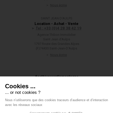
Nous écrire
SAINT JEAN D'AULPS
Location - Achat - Vente
Tel : +33 (0)4 28 38 42 19
Agence Thibon Immobilier
Saint Jean d'Aulps
1797 Route des Grandes Alpes
(F)74430 Saint-Jean-D'Aulps
Nous écrire
#cethivercestlamontagne
Cookies ...
... or not cookies ?
Nous n’utiliserons que des cookies traceurs d’audience et d’interaction
#groupethibon
avec les réseaux sociaux
Consentements certifiés par