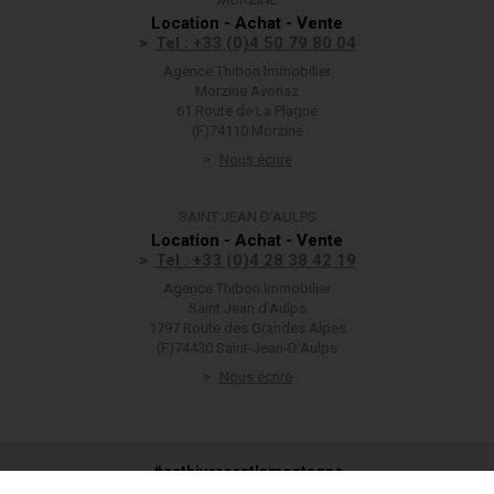
Location - Achat - Vente
Tel : +33 (0)4 50 79 80 04
Agence Thibon Immobilier
Morzine Avoriaz
61 Route de La Plagne
(F)74110 Morzine
Nous écrire
SAINT JEAN D'AULPS
Location - Achat - Vente
Tel : +33 (0)4 28 38 42 19
Agence Thibon Immobilier
Saint Jean d'Aulps
1797 Route des Grandes Alpes
(F)74430 Saint-Jean-D'Aulps
Nous écrire
#cethivercestlamontagne