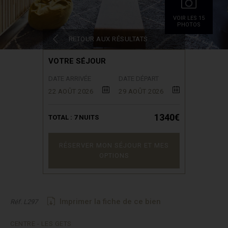
VOIR LES 15
PHOTOS
RETOUR AUX RÉSULTATS
VOTRE SÉJOUR
DATE ARRIVÉE
DATE DÉPART
22 AOÛT 2026
29 AOÛT 2026
1340€
TOTAL :
7
NUITS
RÉSERVER MON SÉJOUR ET MES
OPTIONS
Imprimer la fiche de ce bien
Réf. L297
CENTRE - LES GETS