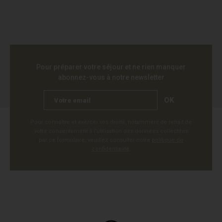
Pour préparer votre séjour et ne rien manquer
abonnez-vous à notre newsletter
OK
Pour connaître et exercer vos droits, notamment de retrait de
votre consentement à l'utilisation des données collectées
par ce formulaire, veuillez consulter notre
politique de
confidentialité
.