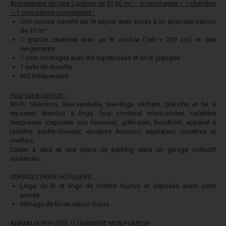
Appatement de type 2 pièces de 51,60 m² – 5 couchages – 1 chambre
– 1 coin cabine comprenant :
Une cuisine ouverte sur le séjour avec accès à un spacieux balcon
de 10 m²
1 grande chambre avec un lit double (160 x 200 cm) et des
rangements
1 coin montagne avec lits superposés et un lit gigogne
1 salle de douche
WC indépendant
Pour votre confort :
Wi-Fi, télévision, lave-vaisselle, lave-linge séchant, planche et fer à
repasser, étendoir à linge, four combiné micro-ondes, cafetière
Nespresso (capsules non fournies), grille-pain, bouilloire, appareil à
raclette, sèche-cheveux, enceinte Amazon, aspirateur, couettes et
oreillers.
Casier à skis et une place de parking dans un garage collectif
souterrain.
SERVICES PARA-HÔTELIERS :
Linge de lit et linge de toilette fournis et déposés avant votre
arrivée
Ménage de fin de séjour inclus
ANIMAUX REFUSÉS / LOGEMENT NON-FUMEUR