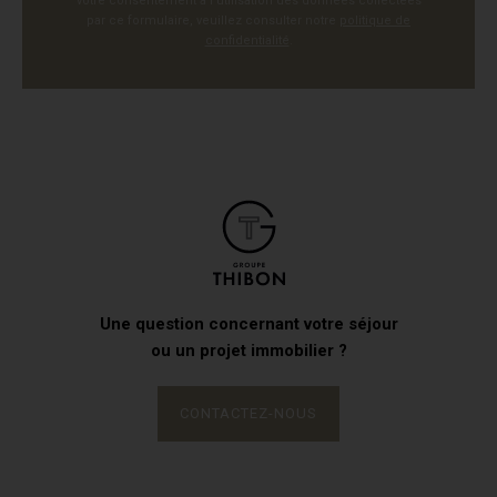
votre consentement à l'utilisation des données collectées
par ce formulaire, veuillez consulter notre
politique de
confidentialité
.
Une question concernant votre séjour
ou un projet immobilier ?
CONTACTEZ-NOUS