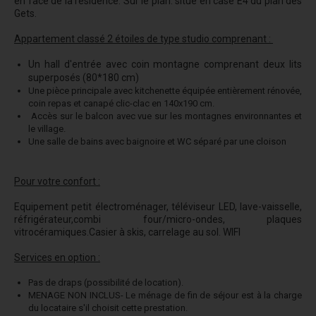
en face de la résidence. Sur le plan: situé en case E4 du plan des
Gets.
Appartement classé 2 étoiles de type studio comprenant :
Un hall d'entrée avec coin montagne comprenant deux lits
superposés (80*180 cm)
Une pièce principale avec kitchenette équipée entièrement rénovée,
coin repas et canapé clic-clac en 140x190 cm.
Accès sur le balcon avec vue sur les montagnes environnantes et
le village.
Une salle de bains avec baignoire et WC séparé par une cloison
Pour votre confort :
Equipement petit électroménager, téléviseur LED,
lave-vaisselle,
réfrigérateur,combi four/micro-ondes, plaques
vitrocéramiques.C
asier à skis, carrelage au sol. WIFI
Services en option :
Pas de draps (possibilité de location).
MENAGE NON INCLUS- Le ménage de fin de séjour est à la charge
du locataire s'il choisit cette prestation.