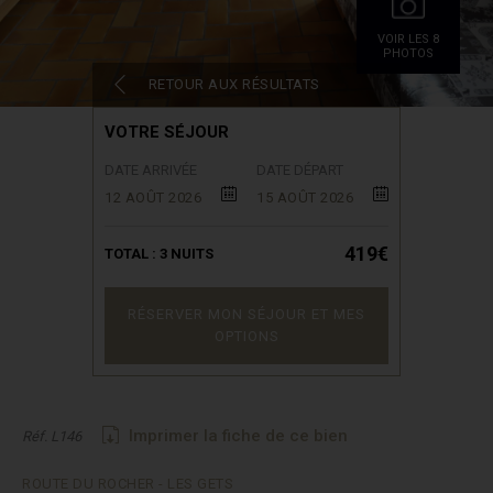
VOIR LES 8
PHOTOS
RETOUR AUX RÉSULTATS
VOTRE SÉJOUR
DATE ARRIVÉE
DATE DÉPART
12 AOÛT 2026
15 AOÛT 2026
419€
TOTAL :
3
NUITS
RÉSERVER MON SÉJOUR ET MES
OPTIONS
Imprimer la fiche de ce bien
Réf. L146
ROUTE DU ROCHER - LES GETS