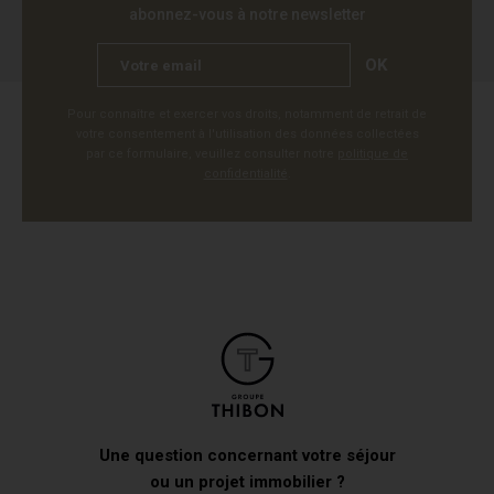
abonnez-vous à notre newsletter
OK
Pour connaître et exercer vos droits, notamment de retrait de
votre consentement à l'utilisation des données collectées
par ce formulaire, veuillez consulter notre
politique de
confidentialité
.
Une question concernant votre séjour
ou un projet immobilier ?