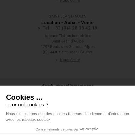
Nous écrire
SAINT JEAN D'AULPS
Location - Achat - Vente
Tel : +33 (0)4 28 38 42 19
Agence Thibon Immobilier
Saint Jean d'Aulps
1797 Route des Grandes Alpes
(F)74430 Saint-Jean-D'Aulps
Nous écrire
#cethivercestlamontagne
Cookies ...
... or not cookies ?
Nous n’utiliserons que des cookies traceurs d’audience et d’interaction
#groupethibon
avec les réseaux sociaux
Consentements certifiés par
Groupe Thibon
-
Mentions légales
-
Données personnelles
-
Voir