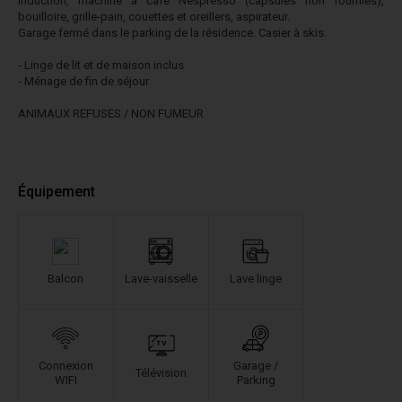
induction, machine à café Nespresso (capsules non fournies),
bouilloire, grille-pain, couettes et oreillers, aspirateur.
Garage fermé dans le parking de la résidence. Casier à skis.
- Linge de lit et de maison inclus
- Ménage de fin de séjour
ANIMAUX REFUSES / NON FUMEUR
Équipement
Balcon
Lave-vaisselle
Lave linge
Connexion
Garage /
Télévision
WIFI
Parking