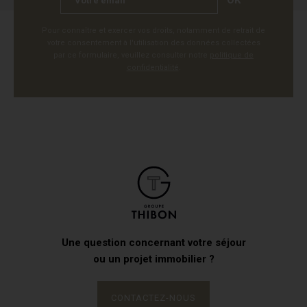
OK
Pour connaître et exercer vos droits, notamment de retrait de
votre consentement à l'utilisation des données collectées
par ce formulaire, veuillez consulter notre
politique de
confidentialité
.
Une question concernant votre séjour
ou un projet immobilier ?
CONTACTEZ-NOUS