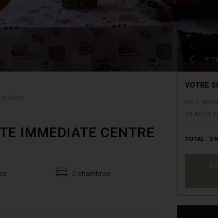
RET
VOTRE S
ce bien
DATE ARRI
29 AOÛT 2
MITE IMMEDIATE CENTRE
TOTAL :
3
N
RÉ
es
2 chambres