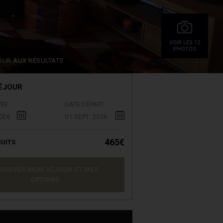
VOIR LES 12
PHOTOS
OUR AUX RÉSULTATS
ÉJOUR
VÉE
DATE DÉPART
026
01 SEPT. 2026
465€
UITS
SERVER MON SÉJOUR ET MES
OPTIONS