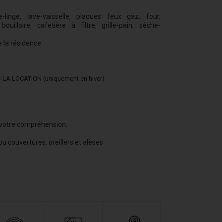
-linge, lave-vaisselle, plaques feux gaz, four,
ouilloire, cafetière à filtre, grille-pain, sèche-
la résidence.
A LOCATION (uniquement en hiver)
votre compréhension.
 couvertures, oreillers et alèses