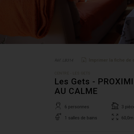
Imprimer la fiche de 
Réf. LB314
CENTRE - LES GETS
Les Gets - PROXI
AU CALME
6 personnes
3 pièc
1 salles de bains
60,0m