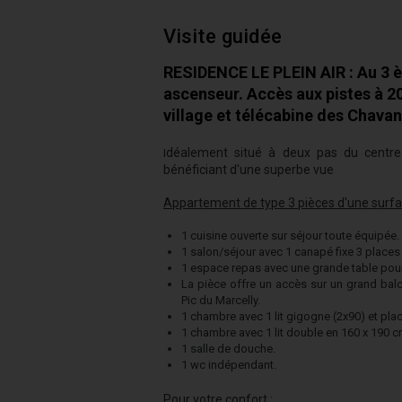
Visite guidée
RESIDENCE LE PLEIN AIR : Au 3 
ascenseur. Accès aux pistes à 2
village et télécabine des Chava
déalement situé à deux pas du centre
I
bénéficiant d'une superbe vue
Appartement de type 3 pièces d'une surfa
1 cuisine ouverte sur séjour toute équipée.
1 salon/séjour avec 1 canapé fixe 3 place
1 espace repas avec une grande table pou
La pièce offre un accès sur un grand balc
Pic du Marcelly.
1 chambre avec 1 lit gigogne (2x90) et pl
1 chambre avec 1 lit double en 160 x 190 
1 salle de douche.
1 wc indépendant.
Pour votre confort :