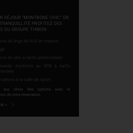
N SÉJOUR "MONTAGNE CHIC" EN
TRANQUILLITÉ PROFITEZ DES
S DU GROUPE THIBON :
ion de linge de lit & de maison
ge
ion de skis à tarifs préférentiels
ande d'entrées au SPA à tarifs
rentiels
vations à la salle de sport ...
z aux choix des options avec la
ion de votre réservation
IR +