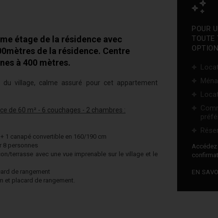
POUR U
ème étage de la résidence avec
TOUTE 
OPTION
00mètres de la résidence. Centre
nnes à 400 mètres.
Locat
Ména
 du village, calme assuré pour cet appartement
Locat
Comm
ce de 60 m² - 6 couchages - 2 chambres :
préfé
Réser
s + 1 canapé convertible en 160/190 cm
r 8 personnes
Accéde
on/terrasse avec une vue imprenable sur le village et le
confirmat
acard de rangement
EN SAVO
cm et placard de rangement.