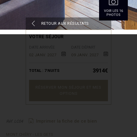
VOIR LES 16
PHOTOS
RETOUR AUX RÉSULTATS
VOTRE SÉJOUR
DATE ARRIVÉE
DATE DÉPART
02 JANV. 2027
09 JANV. 2027
3914€
TOTAL :
7
NUITS
RÉSERVER MON SÉJOUR ET MES
OPTIONS
Imprimer la fiche de ce bien
Réf. LC04
MONT CHÉRY - LES GETS