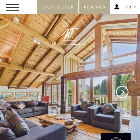
COURT SÉJOUR
RÉSERVER
FR
FR
EN