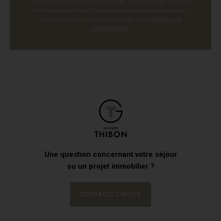
Pour connaître et exercer vos droits, notamment de retrait de
votre consentement à l'utilisation des données collectées
par ce formulaire, veuillez consulter notre
politique de
confidentialité
.
Une question concernant votre séjour
ou un projet immobilier ?
CONTACTEZ-NOUS