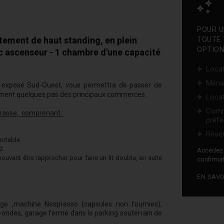
POUR U
ment de haut standing, en plein
TOUTE 
OPTION
ec ascenseur - 1 chambre d'une capacité
Locat
Ména
 exposé Sud-Ouest, vous permettra de passer de
ement quelques pas des principaux commerces.
Locat
Comm
rrasse, comprenant :
préfé
Réser
fortable
m2
Accéde
uvant être rapprocher pour faire un lit double, en suite
confirmat
EN SAVO
linge ,machine Nespresso (capsules non fournies),
icro-ondes, garage fermé dans le parking souterrain de