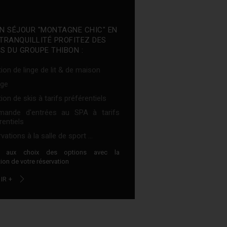
N SÉJOUR "MONTAGNE CHIC" EN
TRANQUILLITÉ PROFITEZ DES
S DU GROUPE THIBON :
ion de linge de lit & de maison
ge
ion de skis à tarifs préférentiels
ande d'entrées au SPA à tarifs
rentiels
vations à la salle de sport ...
z aux choix des options avec la
ion de votre réservation
IR +