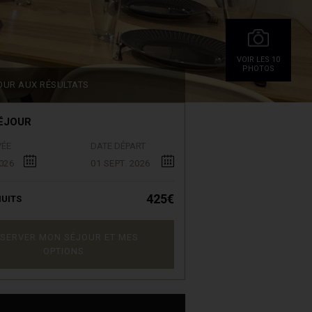
VOIR LES 10
PHOTOS
OUR AUX RÉSULTATS
ÉJOUR
VÉE
DATE DÉPART
026
01 SEPT. 2026
425€
UITS
SERVER MON SÉJOUR ET MES
OPTIONS