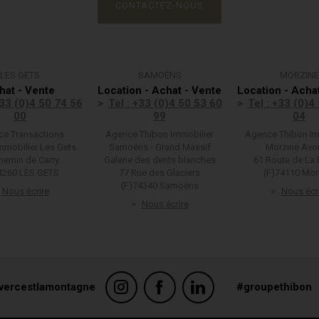
CONTACTEZ-NOUS
LES GETS
SAMOËNS
MORZINE
hat - Vente
Location - Achat - Vente
Location - Acha
+33 (0)4 50 74 56
Tel : +33 (0)4 50 53 60
Tel : +33 (0)4
00
99
04
e Transactions
Agence Thibon Immobilier
Agence Thibon Im
mmobilier Les Gets
Samoëns - Grand Massif
Morzine Avo
hemin de Carry
Galerie des dents blanches
61 Route de La 
4260 LES GETS
77 Rue des Glaciers
(F)74110 Mor
(F)74340 Samoëns
Nous écrire
Nous écr
Nous écrire
vercestlamontagne
#groupethibon