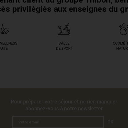
cès privilégiés aux enseignes du g
 WELLNESS
SALLE
COSMÉT
UITE
DE SPORT
NATUR
Pour préparer votre séjour et ne rien manquer
abonnez-vous à notre newsletter
OK