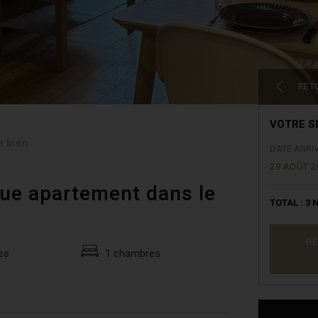
RET
VOTRE S
e bien
DATE ARRI
29 AOÛT 2
que apartement dans le
TOTAL :
3
N
RÉ
es
1 chambres