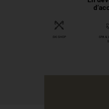
d’ac
SKI SHOP
SPA &
S