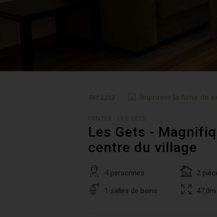
Imprimer la fiche de c
Réf. L213
CENTRE - LES GETS
Les Gets - Magnifi
centre du village
4 personnes
2 pièc
1 salles de bains
47,0m