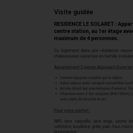
Visite guidée
RESIDENCE LE SOLARET : Apparte
centre station, au 1er étage av
maximum de 4 personnes.
Ce logement dans une résidence neuve
chaleureuses vacances en famille à seul
Appartement 2 pièces disposant d'une te
Cuisine équipée ouverte sur le séjour
Salon séjour avec canapé convertible con
Accès direct sur une terrasse d'environ 7
Chambre avec 2 lits simples (80X190cm) po
avec salle de douche et wc
Pour votre confort :
WIFI, lave vaisselle, lave linge, sèche 
cafetière, bouilloire, grille-pain, four, m
la résidence.