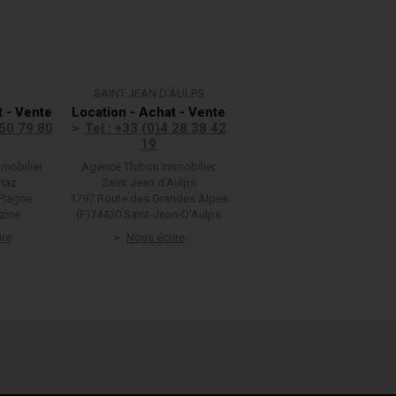
SAINT JEAN D'AULPS
t - Vente
Location - Achat - Vente
 50 79 80
Tel : +33 (0)4 28 38 42
19
mobilier
Agence Thibon Immobilier
riaz
Saint Jean d'Aulps
Plagne
1797 Route des Grandes Alpes
zine
(F)74430 Saint-Jean-D'Aulps
ire
Nous écrire