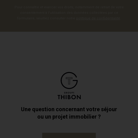
Pour connaître et exercer vos droits, notamment de retrait de votre
consentement à l'utilisation des données collectées par ce
formulaire, veuillez consulter notre
politique de confidentialité
.
Une question concernant votre séjour
ou un projet immobilier ?