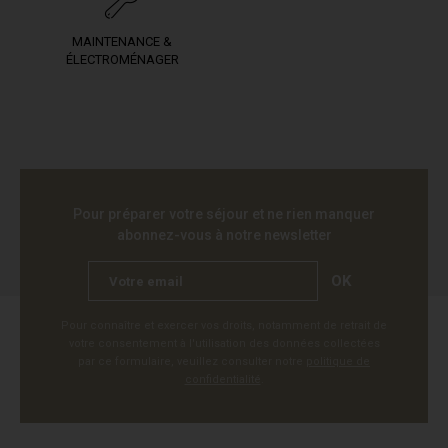
MAINTENANCE &
ÉLECTROMÉNAGER
Pour préparer votre séjour et ne rien manquer
abonnez-vous à notre newsletter
OK
Pour connaître et exercer vos droits, notamment de retrait de
votre consentement à l'utilisation des données collectées
par ce formulaire, veuillez consulter notre
politique de
confidentialité
.