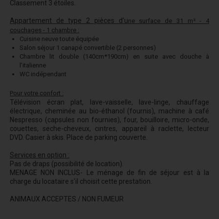
Classement 3 étoiles.
Appartement de type 2 pièces d'u
ne surface de 31 m² - 4
couchages - 1 chambre :
Cuisine neuve toute équipée
Salon séjour 1 canapé convertible (2 personnes)
Chambre lit double (140cm*190cm) en suite avec douche à
l'italienne
WC indépendant
Pour votre confort :
Télévision écran plat, lave-vaisselle, lave-linge, chauffage
électrique, cheminée au bio-éthanol (fournis), machine à café
Nespresso (capsules non fournies), four, bouilloire, micro-onde,
couettes, seche-cheveux, cintres, appareil à raclette, lecteur
DVD. Casier à skis. Place de parking couverte.
Services en option :
Pas de draps (possibilité de location).
MENAGE NON INCLUS- Le ménage de fin de séjour est à la
charge du locataire s'il choisit cette prestation.
ANIMAUX ACCEPTES / NON FUMEUR