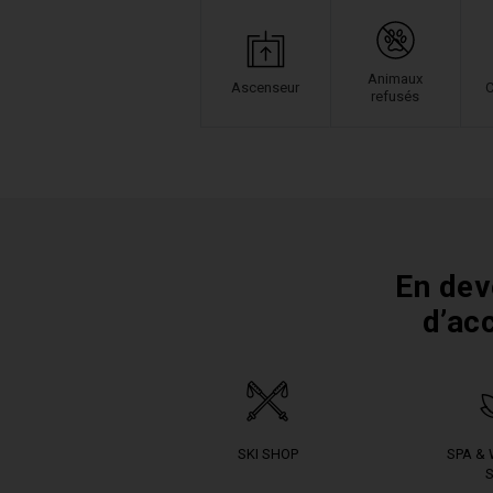
Animaux
Ascenseur
C
refusés
En dev
d’ac
SKI SHOP
SPA &
S