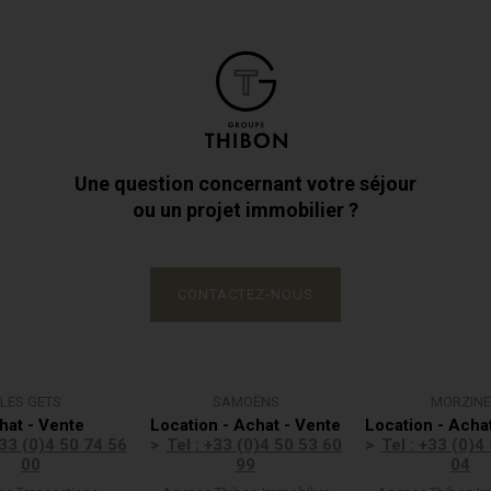
Une question concernant votre séjour
ou un projet immobilier ?
CONTACTEZ-NOUS
LES GETS
SAMOËNS
MORZINE
hat - Vente
Location - Achat - Vente
Location - Acha
+33 (0)4 50 74 56
Tel : +33 (0)4 50 53 60
Tel : +33 (0)4
00
99
04