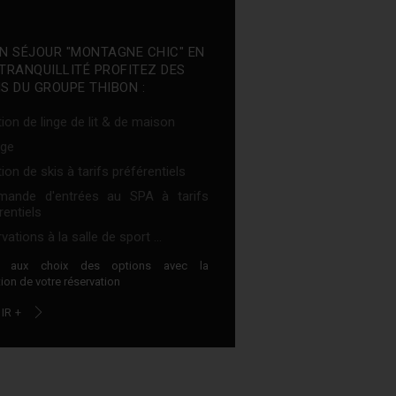
N SÉJOUR "MONTAGNE CHIC" EN
TRANQUILLITÉ PROFITEZ DES
S DU GROUPE THIBON :
ion de linge de lit & de maison
ge
ion de skis à tarifs préférentiels
ande d'entrées au SPA à tarifs
rentiels
vations à la salle de sport ...
z aux choix des options avec la
ion de votre réservation
IR +