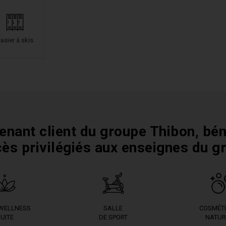
asier à skis
enant client du groupe Thibon, bén
cès privilégiés aux enseignes du g
 WELLNESS
SALLE
COSMÉT
UITE
DE SPORT
NATUR