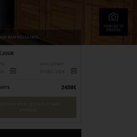
VOIR LES 15
PHOTOS
OUR AUX RÉSULTATS
ÉJOUR
VÉE
DATE DÉPART
26
26 DÉC. 2026
2408€
UITS
SERVER MON SÉJOUR ET MES
OPTIONS