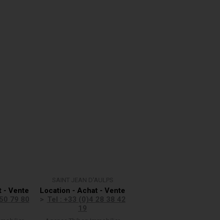
SAINT JEAN D'AULPS
t - Vente
Location - Achat - Vente
 50 79 80
Tel : +33 (0)4 28 38 42
19