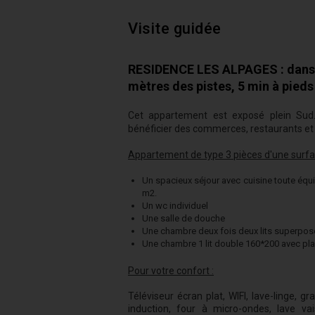
Visite guidée
RESIDENCE LES ALPAGES : dans 
mètres des pistes, 5 min à pieds 
Cet appartement est exposé plein Sud.
bénéficier des commerces, restaurants et a
Appartement de type 3 pièces d'une surfa
Un spacieux séjour avec cuisine toute équi
m2.
Un wc individuel
Une salle de douche
Une chambre deux fois deux lits superpos
Une chambre 1 lit double 160*200 avec pl
Pour votre confort :
Téléviseur écran plat, WIFI, lave-linge, g
induction, four à micro-ondes, lave vaiss