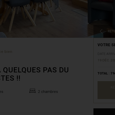
RET
VOTRE S
ce bien
DATE ARRI
19 DÉC. 20
! A QUELQUES PAS DU
TOTAL :
7
N
TES !!
RÉ
es
2 chambres