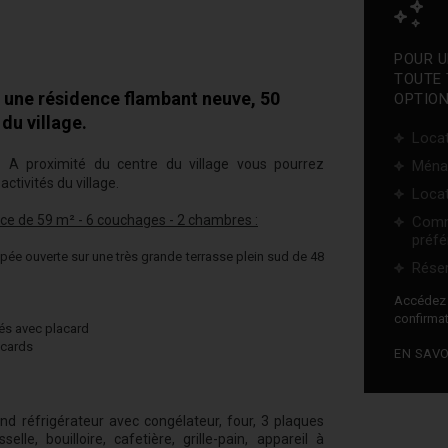
POUR U
TOUTE 
une résidence flambant neuve, 50
OPTION
du village.
Locat
 A proximité du centre du village vous pourrez
Ména
ctivités du village.
Locat
ce de 59 m² - 6 couchages - 2 chambres :
Comm
préfé
pée ouverte sur une très grande terrasse plein sud de 48
Réser
Accéde
confirmat
és avec placard
acards
EN SAVO
rand réfrigérateur avec congélateur, four, 3 plaques
elle, bouilloire, cafetière, grille-pain, appareil à