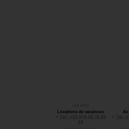
LES GETS
Locations de vacances
Ac
Tel : +33 (0)4 50 75 83
Tel : 
20