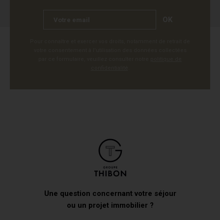
OK
Pour connaître et exercer vos droits, notamment de retrait de
votre consentement à l'utilisation des données collectées
par ce formulaire, veuillez consulter notre
politique de
confidentialité
.
Une question concernant votre séjour
ou un projet immobilier ?