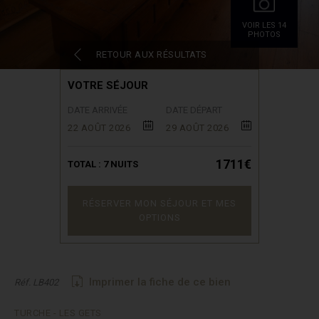
VOIR LES 14
PHOTOS
RETOUR AUX RÉSULTATS
VOTRE SÉJOUR
DATE ARRIVÉE
DATE DÉPART
22 AOÛT 2026
29 AOÛT 2026
1711€
TOTAL :
7
NUITS
RÉSERVER MON SÉJOUR ET MES
OPTIONS
Imprimer la fiche de ce bien
Réf. LB402
TURCHE - LES GETS