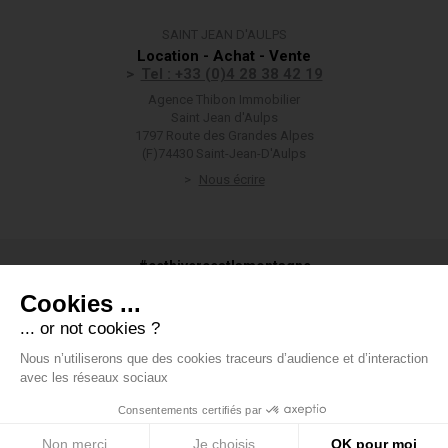
SAINT JEAN D'AULPS
Location - Achat - Vente
Tel : +33 (0)4 28 38 42 19
Agence Thibon Immobilier
Saint Jean d'Aulps
1797 Route des Grandes Alpes
(F)74430 Saint-Jean-D'Aulps
Nous écrire
#cethivercestlamontagne
Cookies ...
... or not cookies ?
Nous n’utiliserons que des cookies traceurs d’audience et d’interaction
#groupethibon
avec les réseaux sociaux
Consentements certifiés par
Groupe Thibon
-
Mentions légales
-
Données personnelles
-
Voir
mes préférences en matière de cookies
-
Honoraires
-
Boondooa
Non merci
Je choisis
OK pour moi