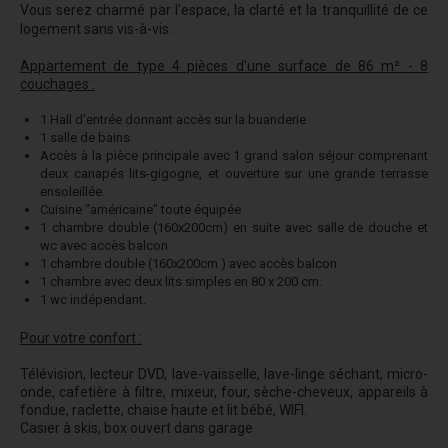
Vous serez charmé par l'espace, la clarté et la tranquillité de ce
logement sans vis-à-vis.
Appartement de type 4 pièces d'u
ne surface de 86 m² - 8
couchages :
1 Hall d'entrée donnant accès sur la buanderie
1 salle de bains
Accès à la pièce principale avec 1 grand salon séjour comprenant
deux canapés lits-gigogne, et ouverture sur une grande terrasse
ensoleillée.
Cuisine "américaine" toute équipée
1 chambre double (160x200cm) en suite avec salle de douche et
wc avec accès balcon
1 chambre double (160x200cm ) avec accès balcon
1 chambre avec deux lits simples en 80 x 200 cm.
1 wc indépendant.
Pour votre confort :
Télévision, lecteur DVD, lave-vaisselle, lave-linge séchant, micro-
onde, cafetière à filtre, mixeur, four, sèche-cheveux, appareils à
fondue, raclette, chaise haute et lit bébé, WIFI.
Casier à skis, box ouvert dans garage