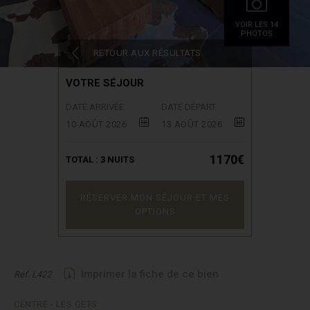
VOIR LES 14
PHOTOS
RETOUR AUX RÉSULTATS
VOTRE SÉJOUR
DATE ARRIVÉE
DATE DÉPART
10 AOÛT 2026
13 AOÛT 2026
1170€
TOTAL :
3
NUITS
RÉSERVER MON SÉJOUR ET MES
OPTIONS
Imprimer la fiche de ce bien
Réf. L422
CENTRE - LES GETS