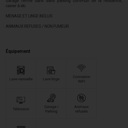
Garage fermé dans dans parking commun de la résidence,
casier à ski
MENAGE ET LINGE INCLUS
ANIMAUX REFUSES / NON FUMEUR
Équipement
Connexion
Lave-vaisselle
Lave linge
WIFI
Garage /
Animaux
Télévision
Parking
refusés