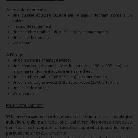
Au rez-de-chaussée:
Une cuisine équipée ouverte sur le séjour donnant accès à un
balcon
Placard de rangement
Une chambre double (160 x 190 cm) avec rangements
Une salle de douche
Wc séparé
A l'étage :
Un coin détente aménagé avec tv
Une chambre parentale avec lit double ( 160 x 200 cm), tv +
rangements, donnant accès à une salle d'eau
Une chambre double (160 x 190 cm)avec rangements
Un coin montagne avec 2x2 lits superposés (2x 90 x 190 cm)
Une salle de douche
Wc séparée
Pour votre confort :
Wifi, lave-vaisselle, lave-linge séchant, four, micro-onde, plaque
induction, grille-pain, bouilloire, cafetière Nespresso (capsules
non fournies), appareil à raclette, appareil à pierrade, crêpe
party, sèche-cheveux, enceinte