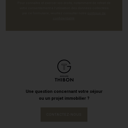
Pour connaître et exercer vos droits, notamment de retrait de
votre consentement à l'utilisation des données collectées
par ce formulaire, veuillez consulter notre
politique de
confidentialité
.
Une question concernant votre séjour
ou un projet immobilier ?
CONTACTEZ-NOUS