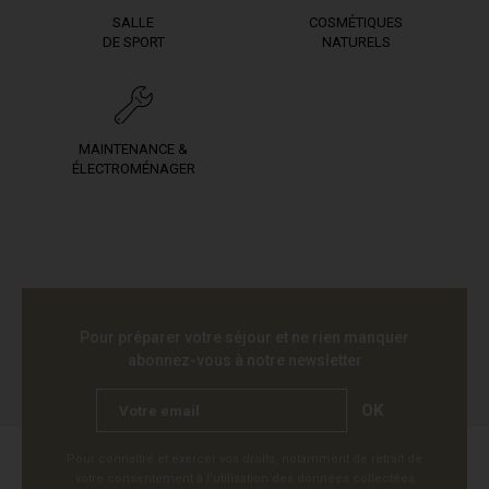
SALLE
COSMÉTIQUES
DE SPORT
NATURELS
MAINTENANCE &
ÉLECTROMÉNAGER
Pour préparer votre séjour et ne rien manquer
abonnez-vous à notre newsletter
OK
Pour connaître et exercer vos droits, notamment de retrait de
votre consentement à l'utilisation des données collectées