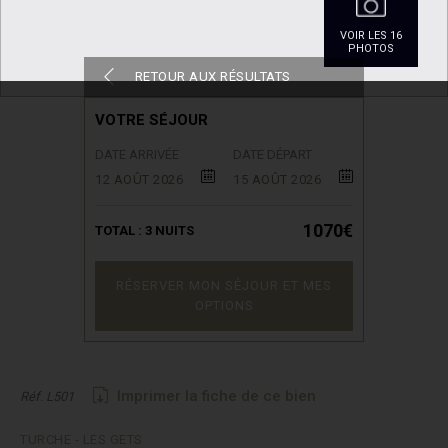
VOIR LES 16
PHOTOS
RETOUR AUX RÉSULTATS
VOTRE SÉJOUR
DATE ARRIVÉE
DATE DÉPART
12 AOÛT 2026
15 AOÛT 2026
1070€
TOTAL :
3
NUITS
RÉSERVER MON SÉJOUR ET MES
OPTIONS
Imprimer la fiche de ce bien
Réf. L501
TURCHE - LES GETS