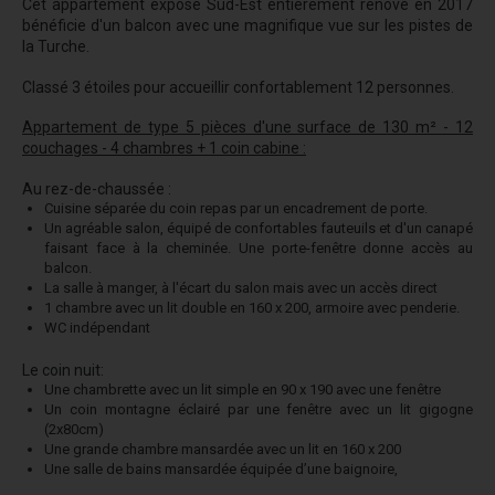
Cet appartement exposé Sud-Est entièrement rénové en 2017
bénéficie d'un balcon avec une magnifique vue sur les pistes de
la Turche.
Classé 3 étoiles pour accueillir confortablement 12 personnes.
Appartement de type 5 pièces d'une surface de 130 m² - 12
couchages - 4 chambres + 1 coin cabine :
Au rez-de-chaussée :
Cuisine séparée du coin repas par un encadrement de porte.
Un agréable salon, équipé de confortables fauteuils et d'un canapé
faisant face à la cheminée. Une porte-fenêtre donne accès au
balcon.
La salle à manger, à l'écart du salon mais avec un accès direct
1 chambre avec un lit double en 160 x 200, armoire avec penderie.
WC indépendant
Le coin nuit:
Une chambrette avec un lit simple en 90 x 190 avec une fenêtre
Un coin montagne éclairé par une fenêtre avec un lit gigogne
(2x80cm)
Une grande chambre mansardée avec un lit en 160 x 200
Une salle de bains mansardée équipée d’une baignoire,