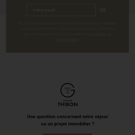
OK
Pour connaître et exercer vos droits, notamment de retrait de
votre consentement à l'utilisation des données collectées
par ce formulaire, veuillez consulter notre
politique de
confidentialité
.
Une question concernant votre séjour
ou un projet immobilier ?