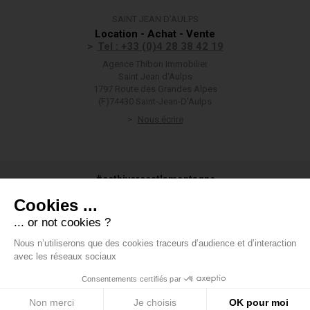
SAINT JEAN D'AULPS
Location - Achat - Vente
Tel : +33 (0)4 28 38 42 19
Agence Thibon Immobilier
Saint Jean d'Aulps
1797 Route des Grandes Alpes
(F)74430 Saint-Jean-D'Aulps
Nous écrire
#cethivercestlamontagne
Cookies ...
... or not cookies ?
Nous n’utiliserons que des cookies traceurs d’audience et d’interaction
#groupethibon
avec les réseaux sociaux
Consentements certifiés par
Groupe Thibon
-
Mentions légales
-
Données personnelles
-
Voir
mes préférences en matière de cookies
-
Honoraires
-
Boondooa
Non merci
Je choisis
OK pour moi