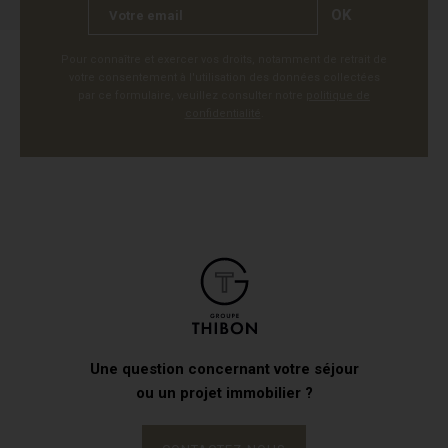
OK
Pour connaître et exercer vos droits, notamment de retrait de
votre consentement à l'utilisation des données collectées
par ce formulaire, veuillez consulter notre
politique de
confidentialité
.
Une question concernant votre séjour
ou un projet immobilier ?