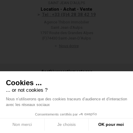
SAINT JEAN D'AULPS
Location - Achat - Vente
Tel : +33 (0)4 28 38 42 19
Agence Thibon Immobilier
Saint Jean d'Aulps
1797 Route des Grandes Alpes
(F)74430 Saint-Jean-D'Aulps
Nous écrire
#cethivercestlamontagne
Cookies ...
... or not cookies ?
Nous n’utiliserons que des cookies traceurs d’audience et d’interaction
#groupethibon
avec les réseaux sociaux
Consentements certifiés par
Groupe Thibon
-
Mentions légales
-
Données personnelles
-
Voir
mes préférences en matière de cookies
-
Honoraires
-
Boondooa
Non merci
Je choisis
OK pour moi