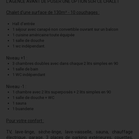
L'AGENCE AVANT DE POSER UNE OPTION SUR CE CHALET
Chalet d'une surface de 130m² - 10 couchages :
Hall d'entrée
1 séjour avec canapé non convertible ouvrant sur un balcon
1 cuisine américaine toute équipée
1 salle de douche
1 wc indépendant.
Niveau +1 :
3 chambres doubles avec dans chaque 2 lits simples en 90
1 salle de bain
1 WC indépendant
Niveau -1 :
1 chambre avec 2 lits superposés + 2 lits simples en 90
1 salle de douche + WC
1 sauna
1 buanderie
Pour votre confort :
TV, lave-linge, sèche-linge, lave-vaisselle, sauna, chauffage
électrique, garage, 3 places de parking extérieures, couettes,