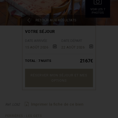
VOIR LES 7
PHOTOS
RETOUR AUX RÉSULTATS
VOTRE SÉJOUR
DATE ARRIVÉE
DATE DÉPART
15 AOÛT 2026
22 AOÛT 2026
2167€
TOTAL :
7
NUITS
RÉSERVER MON SÉJOUR ET MES
OPTIONS
Imprimer la fiche de ce bien
Réf. LC62
PERRIÈRES - LES GETS