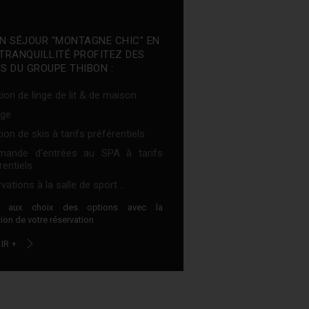
N SÉJOUR "MONTAGNE CHIC" EN
TRANQUILLITÉ PROFITEZ DES
S DU GROUPE THIBON :
ion de linge de lit & de maison
ge
ion de skis à tarifs préférentiels
ande d'entrées au SPA à tarifs
rentiels
vations à la salle de sport ...
z aux choix des options avec la
ion de votre réservation
IR +