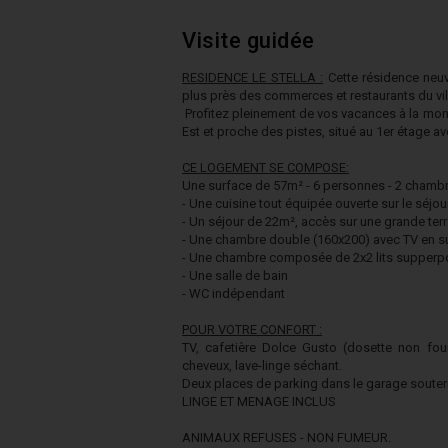
Visite guidée
RESIDENCE LE STELLA :
Cette résidence neuv
plus près des commerces et restaurants du vi
Profitez pleinement de vos vacances à la mo
Est et proche des pistes, s
itué au 1er étage a
CE LOGEMENT SE COMPOSE:
Une surface de 57m² - 6 personnes - 2 chambr
- Une cuisine tout équipée ouverte sur le séjou
- Un séjour de 22m², accès sur une grande te
- Une chambre double (160x200) avec TV en s
- Une chambre composée de 2x2 lits supperp
- Une salle de bain
- WC indépendant
POUR VOTRE CONFORT :
TV, cafetière Dolce Gusto (dosette non fourni
cheveux, lave-linge séchant.
Deux places de parking dans le garage souterra
LINGE ET MENAGE INCLUS
ANIMAUX REFUSES - NON FUMEUR.