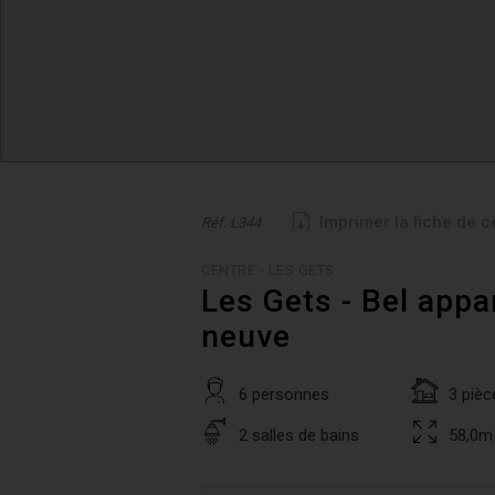
Imprimer la fiche de c
Réf. L344
CENTRE - LES GETS
Les Gets - Bel app
neuve
6 personnes
3 pièc
2 salles de bains
58,0m