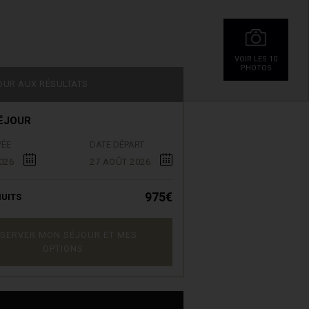
VOIR LES 10
PHOTOS
OUR AUX RÉSULTATS
ÉJOUR
VÉE
DATE DÉPART
026
27 AOÛT 2026
975€
UITS
SERVER MON SÉJOUR ET MES
OPTIONS