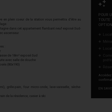
POUR U
e en plein coeur de la station vous permettra d'être au
TOUTE 
llage.
OPTION
ntagne dans cet appartement flambant neuf exposé Sud-
vec ascenseur.
Locat
Ména
es :
Locat
r
Comm
rrasse de 18m² exposé Sud
préfé
uite avec salle de douche
osés (80x190)
Réser
Accéde
confirmat
), grille-pain, four micro-onde, lave-vaisselle, sèche-
EN SAVO
in de la résidence, casier à ski