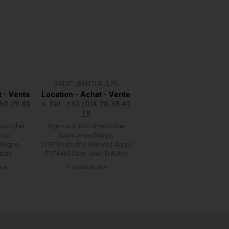
SAINT JEAN D'AULPS
t - Vente
Location - Achat - Vente
 50 79 80
Tel : +33 (0)4 28 38 42
19
mobilier
Agence Thibon Immobilier
riaz
Saint Jean d'Aulps
Plagne
1797 Route des Grandes Alpes
zine
(F)74430 Saint-Jean-D'Aulps
ire
Nous écrire