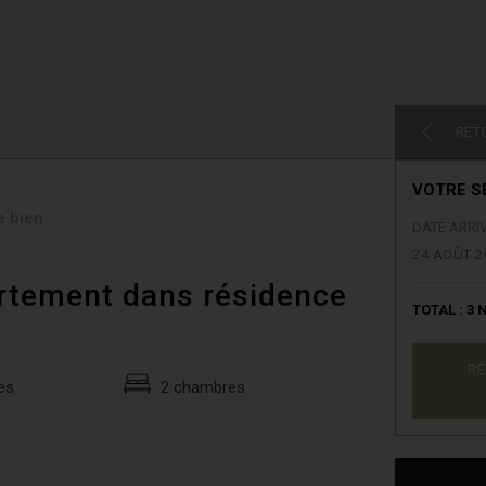
RET
VOTRE S
e bien
DATE ARRI
24 AOÛT 2
artement dans résidence
TOTAL :
3
N
RÉ
es
2 chambres