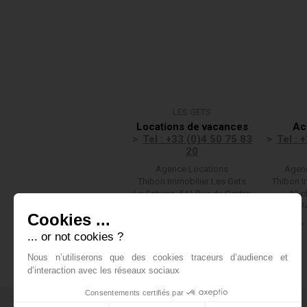
LES GETS
Locations de vacances
Ac
Tel : +33 (0)4 50 75 83
Tel : 
20
Agence Locations
Agenc
Thibon Immobilier Les Gets
Thibon I
Le Schuss, 541 Rue du Centre
13 c
(F)74260 LES GETS
(F)7
Cookies ...
Nous écrire
... or not cookies ?
Nous n’utiliserons que des cookies traceurs d’audience et
d’interaction avec les réseaux sociaux
Consentements certifiés par