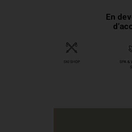
En dev
d’ac
SKI SHOP
SPA &
S