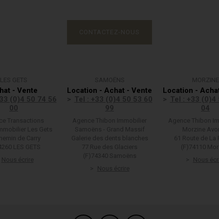
CONTACTEZ-NOUS
LES GETS
SAMOËNS
MORZINE
hat - Vente
Location - Achat - Vente
Location - Acha
+33 (0)4 50 74 56
Tel : +33 (0)4 50 53 60
Tel : +33 (0)4
00
99
04
e Transactions
Agence Thibon Immobilier
Agence Thibon Im
mmobilier Les Gets
Samoëns - Grand Massif
Morzine Avo
hemin de Carry
Galerie des dents blanches
61 Route de La 
4260 LES GETS
77 Rue des Glaciers
(F)74110 Mor
(F)74340 Samoëns
Nous écrire
Nous écr
Nous écrire