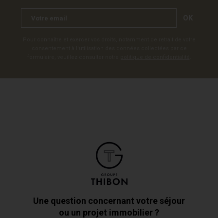
OK
Pour connaître et exercer vos droits, notamment de retrait de votre
consentement à l'utilisation des données collectées par ce
formulaire, veuillez consulter notre
politique de confidentialité
.
Une question concernant votre séjour
ou un projet immobilier ?