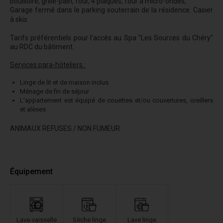
bouilloire, grille-pain, four, 4 plaques, four à micro-ondes,
Garage fermé dans le parking souterrain de la résidence. Casier
à skis
Tarifs préférentiels pour l'accès au Spa "Les Sources du Chéry"
au RDC du bâtiment.
Services para-hôteliers :
Linge de lit et de maison inclus
Ménage de fin de séjour
L'appartement est équipé de couettes et/ou couvertures, oreillers
et alèses
ANIMAUX REFUSES / NON FUMEUR
Équipement
Lave-vaisselle
Sèche linge
Lave linge