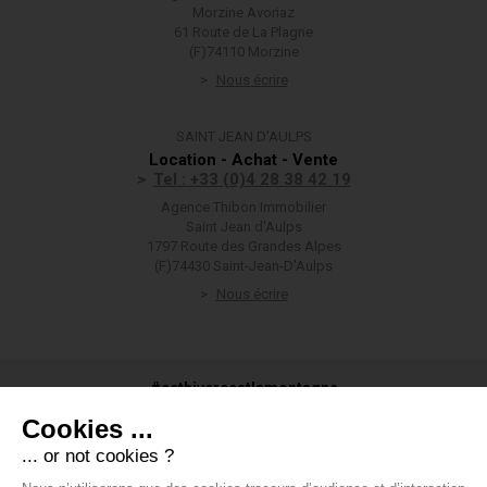
Morzine Avoriaz
61 Route de La Plagne
(F)74110 Morzine
Nous écrire
SAINT JEAN D'AULPS
Location - Achat - Vente
Tel : +33 (0)4 28 38 42 19
Agence Thibon Immobilier
Saint Jean d'Aulps
1797 Route des Grandes Alpes
(F)74430 Saint-Jean-D'Aulps
Nous écrire
#cethivercestlamontagne
Cookies ...
... or not cookies ?