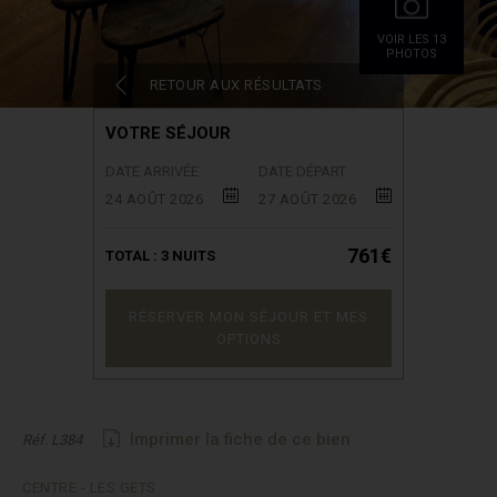
VOIR LES 13
PHOTOS
RETOUR AUX RÉSULTATS
VOTRE SÉJOUR
DATE ARRIVÉE
DATE DÉPART
24 AOÛT 2026
27 AOÛT 2026
761€
TOTAL :
3
NUITS
RÉSERVER MON SÉJOUR ET MES
OPTIONS
Imprimer la fiche de ce bien
Réf. L384
CENTRE - LES GETS