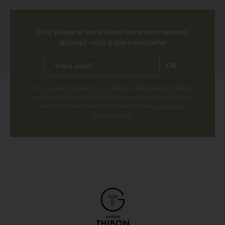
Pour préparer votre séjour et ne rien manquer
abonnez-vous à notre newsletter
OK
Pour connaître et exercer vos droits, notamment de retrait de
votre consentement à l'utilisation des données collectées
par ce formulaire, veuillez consulter notre
politique de
confidentialité
.