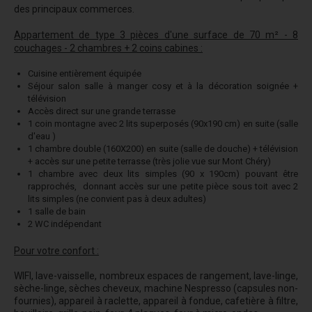
des principaux commerces.
Appartement de type 3 pièces d'une surface de 70 m² - 8
couchages - 2 chambres + 2 coins cabines :
Cuisine entièrement équipée
Séjour salon salle à manger cosy et à la décoration soignée +
télévision
Accès direct sur une grande terrasse
1 coin montagne avec 2 lits superposés (90x190 cm) en suite (salle
d'eau )
1 chambre double (160X200) en suite (salle de douche) + télévision
+ accès sur une petite terrasse (très jolie vue sur Mont Chéry)
1 chambre avec deux lits simples (90 x 190cm) pouvant être
rapprochés, donnant accès sur une petite pièce sous toit avec 2
lits simples (ne convient pas à deux adultes)
1 salle de bain
2 WC indépendant
Pour votre confort :
WIFI, lave-vaisselle, nombreux espaces de rangement, lave-linge,
sèche-linge, sèches cheveux, machine Nespresso (capsules non-
fournies), appareil à raclette, appareil à fondue, cafetière à filtre,