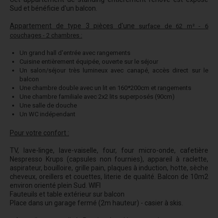
Sud et bénéficie d'un balcon.
Appartement de type 3 pièces d'une
surface de 62 m² - 6
couchages - 2 chambres :
Un grand hall d'entrée avec rangements
Cuisine entièrement équipée, ouverte sur le séjour
Un salon/séjour très lumineux avec canapé, accès direct sur le
balcon
Une chambre double avec un lit en 160*200cm et rangements
Une chambre familiale avec 2x2 lits superposés (90cm)
Une salle de douche
Un WC indépendant
Pour votre confort :
TV, lave-linge, lave-vaiselle, four, four micro-onde, cafetière
Nespresso Krups (capsules non fournies), appareil à raclette,
aspirateur, bouilloire, grille pain, plaques à induction, hotte, sèche
cheveux, oreillers et couettes, literie de qualité. Balcon de 10m2
environ orienté plein Sud. WIFI
Fauteuils et table extérieur sur balcon
Place dans un garage fermé (2m hauteur) - casier à skis.