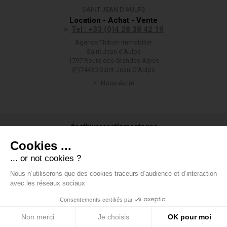
SAINT JEAN D'AULPS
Location - Achat - Vente
Tel : +33 (0)4 28 38 42 19
Agence Thibon Immobilier
Saint Jean d'Aulps
1797 Route des Grandes Alpes
(F)74430 Saint-Jean-D'Aulps
Nous écrire
#cethivercestlamontagne
Cookies ...
... or not cookies ?
Nous n’utiliserons que des cookies traceurs d’audience et d’interaction
#groupethibon
avec les réseaux sociaux
Consentements certifiés par
Groupe Thibon
-
Mentions légales
-
Données personnelles
-
Voir
mes préférences en matière de cookies
-
Honoraires
-
Boondooa
Non merci
Je choisis
OK pour moi