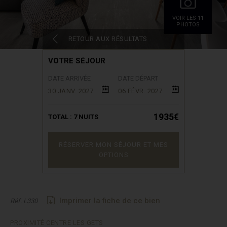
VOIR LES 11
PHOTOS
RETOUR AUX RÉSULTATS
VOTRE SÉJOUR
DATE ARRIVÉE
DATE DÉPART
30 JANV. 2027
06 FÉVR. 2027
1935€
TOTAL :
7
NUITS
RÉSERVER MON SÉJOUR ET MES
OPTIONS
Imprimer la fiche de ce bien
Réf. L330
PROXIMITÉ CENTRE LES GETS