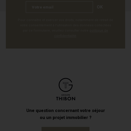
OK
Pour connaître et exercer vos droits, notamment de retrait de
votre consentement à l'utilisation des données collectées
par ce formulaire, veuillez consulter notre
politique de
confidentialité
.
Une question concernant votre séjour
ou un projet immobilier ?