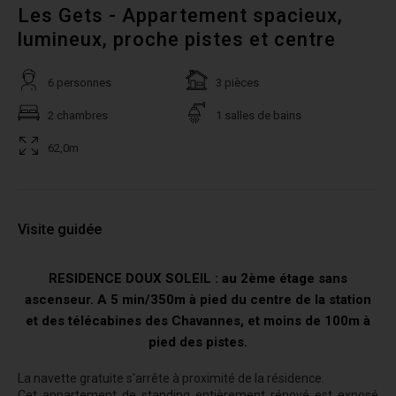
Les Gets - Appartement spacieux,
lumineux, proche pistes et centre
6 personnes
3 pièces
2 chambres
1 salles de bains
62,0m
Visite guidée
RESIDENCE DOUX SOLEIL : au 2ème étage sans
ascenseur. A 5 min/350m à pied du centre de la station
et des télécabines des Chavannes, et moins de 100m à
pied des pistes.
La navette gratuite s'arrête à proximité de la résidence.
Cet appartement de standing entièrement rénové est exposé