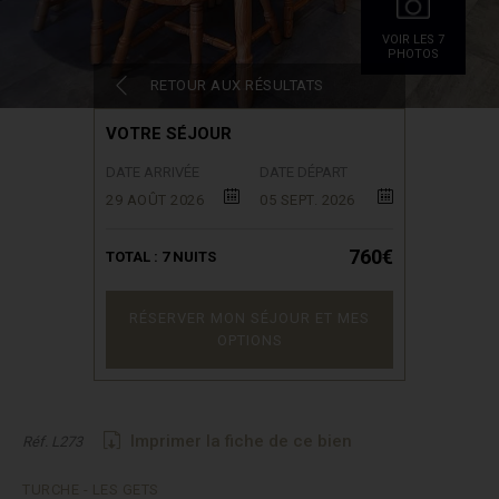
VOIR LES 7
PHOTOS
RETOUR AUX RÉSULTATS
VOTRE SÉJOUR
DATE ARRIVÉE
DATE DÉPART
29 AOÛT 2026
05 SEPT. 2026
760€
TOTAL :
7
NUITS
RÉSERVER MON SÉJOUR ET MES
OPTIONS
Imprimer la fiche de ce bien
Réf. L273
TURCHE - LES GETS