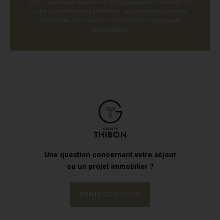
Pour connaître et exercer vos droits, notamment de retrait de
votre consentement à l'utilisation des données collectées
par ce formulaire, veuillez consulter notre
politique de
confidentialité
.
Une question concernant votre séjour
ou un projet immobilier ?
CONTACTEZ-NOUS