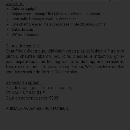
chambre :
Cuisine équipée
Séjour avec 1 canapé lit (140cm), accès sur le balcon
Coin salle à manger avec TV écran plat
Une chambre avec lits superposés triple (3x 90x200 cm)
Salle de bain
WC indépendant
Pour votre confort :
Chauffage électrique, télévision écran plat, cafetière à filtre et à
piston, chauffe biberon, bouilloire, plaques à induction, grille-
pain, aspirateur, couettes, appareil à fondue, appareil à raclette,
four, micron-ondes, frigo avec congélateur, WIFI, tous les matelas
sont à mémoire de forme. Casier à skis.
Services en option :
Pas de draps (possibilité de location).
MENAGE NON INCLUS
Caution non encaissée: 500€
ANIMAUX ACCEPTES / NON FUMEUR.