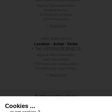
Agence Thibon Immobilier
Morzine Avoriaz
61 Route de La Plagne
(F)74110 Morzine
Nous écrire
SAINT JEAN D'AULPS
Location - Achat - Vente
Tel : +33 (0)4 28 38 42 19
Agence Thibon Immobilier
Saint Jean d'Aulps
1797 Route des Grandes Alpes
(F)74430 Saint-Jean-D'Aulps
Nous écrire
#cethivercestlamontagne
Cookies ...