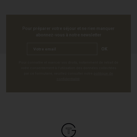
Pour préparer votre séjour et ne rien manquer
abonnez-vous à notre newsletter
OK
Pour connaître et exercer vos droits, notamment de retrait de
votre consentement à l'utilisation des données collectées
par ce formulaire, veuillez consulter notre
politique de
confidentialité
.