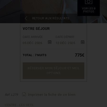
VOIR LES 8
PHOTOS
RETOUR AUX RÉSULTATS
VOTRE SÉJOUR
DATE ARRIVÉE
DATE DÉPART
05 DÉC. 2026
12 DÉC. 2026
775€
TOTAL :
7
NUITS
RÉSERVER MON SÉJOUR ET MES
OPTIONS
Imprimer la fiche de ce bien
Réf. L279
CENTRE - LES GETS