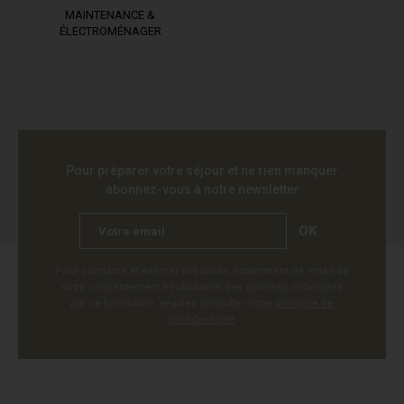
MAINTENANCE &
ÉLECTROMÉNAGER
Pour préparer votre séjour et ne rien manquer
abonnez-vous à notre newsletter
OK
Pour connaître et exercer vos droits, notamment de retrait de
votre consentement à l'utilisation des données collectées
par ce formulaire, veuillez consulter notre
politique de
confidentialité
.