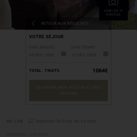
VOIR LES 11
PHOTOS
RETOUR AUX RÉSULTATS
VOTRE SÉJOUR
DATE ARRIVÉE
DATE DÉPART
05 DÉC. 2026
12 DÉC. 2026
1064€
TOTAL :
7
NUITS
RÉSERVER MON SÉJOUR ET MES
OPTIONS
Imprimer la fiche de ce bien
Réf. L256
PERRIÈRES - LES GETS