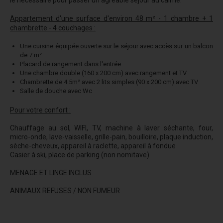
le nécessaire pour passer un agréable séjour au calme.
Appartement d'une surface d'environ 48 m² - 1 chambre + 1
chambrette - 4 couchages :
Une cuisine équipée ouverte sur le séjour avec accès sur un balcon
de 7 m²
Placard de rangement dans l'entrée
Une chambre double (160 x 200 cm) avec rangement et TV
Chambrette de 4.5m² avec 2 lits simples (90 x 200 cm) avec TV
Salle de douche avec Wc
Pour votre confort :
Chauffage au sol, WIFI, TV, machine à laver séchante, four,
micro-onde, lave-vaisselle, grille-pain, bouilloire, plaque induction,
sèche-cheveux, appareil à raclette, appareil à fondue
Casier à ski, place de parking (non nomitave)
MENAGE ET LINGE INCLUS
ANIMAUX REFUSES / NON FUMEUR