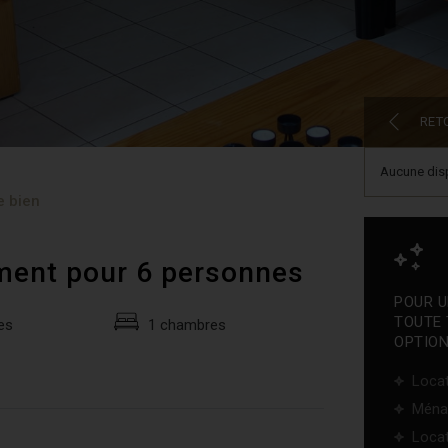
RET
Aucune disp
e bien
ment pour 6 personnes
POUR U
TOUTE 
es
1 chambres
OPTION
Locat
Ména
Locat