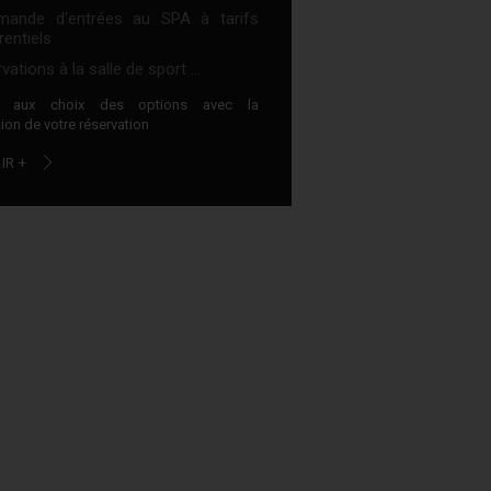
ande d'entrées au SPA à tarifs
rentiels
vations à la salle de sport ...
z aux choix des options avec la
ion de votre réservation
IR +