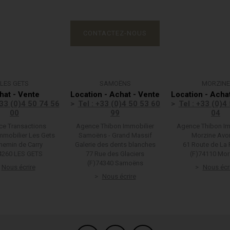
CONTACTEZ-NOUS
LES GETS
SAMOËNS
MORZINE
hat - Vente
Location - Achat - Vente
Location - Acha
+33 (0)4 50 74 56
Tel : +33 (0)4 50 53 60
Tel : +33 (0)4
00
99
04
e Transactions
Agence Thibon Immobilier
Agence Thibon Im
mmobilier Les Gets
Samoëns - Grand Massif
Morzine Avo
hemin de Carry
Galerie des dents blanches
61 Route de La 
4260 LES GETS
77 Rue des Glaciers
(F)74110 Mor
(F)74340 Samoëns
Nous écrire
Nous écr
Nous écrire