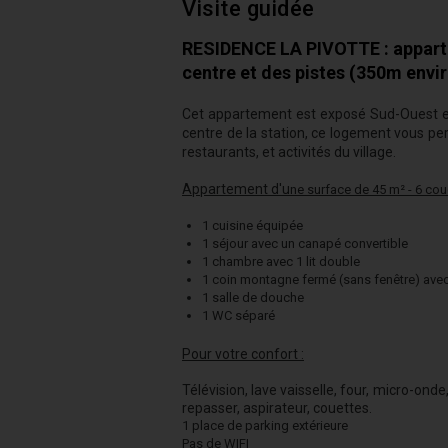
Visite guidée
RESIDENCE LA PIVOTTE : apparte
centre et des pistes (350m envi
Cet appartement est exposé Sud-Ouest et 
centre de la station, ce logement vous p
restaurants, et activités du village.
Appartement d'u
ne surface de 45 m² - 6 cou
1 cuisine équipée
1 séjour avec un canapé convertible
1 chambre avec 1 lit double
1 coin montagne fermé (sans fenêtre) avec
1 salle de douche
1 WC séparé
Pour votre confort :
Télévision, lave vaisselle, four, micro-onde,
repasser, aspirateur, couettes.
1 place de parking extérieure
Pas de WIFI