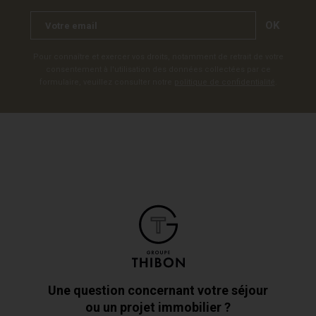
OK
Pour connaître et exercer vos droits, notamment de retrait de votre
consentement à l'utilisation des données collectées par ce
formulaire, veuillez consulter notre
politique de confidentialité
.
Une question concernant votre séjour
ou un projet immobilier ?