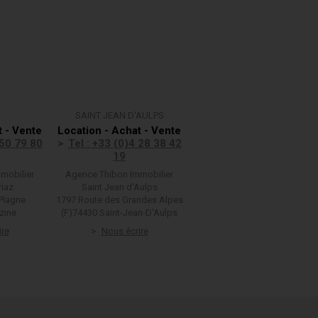
SAINT JEAN D'AULPS
t - Vente
Location - Achat - Vente
 50 79 80
Tel : +33 (0)4 28 38 42
19
mobilier
Agence Thibon Immobilier
riaz
Saint Jean d'Aulps
Plagne
1797 Route des Grandes Alpes
zine
(F)74430 Saint-Jean-D'Aulps
ire
Nous écrire