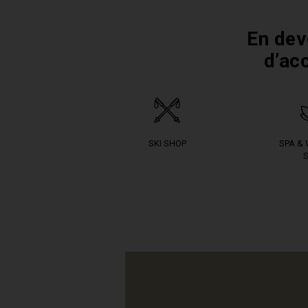
En dev
d’ac
SKI SHOP
SPA &
S