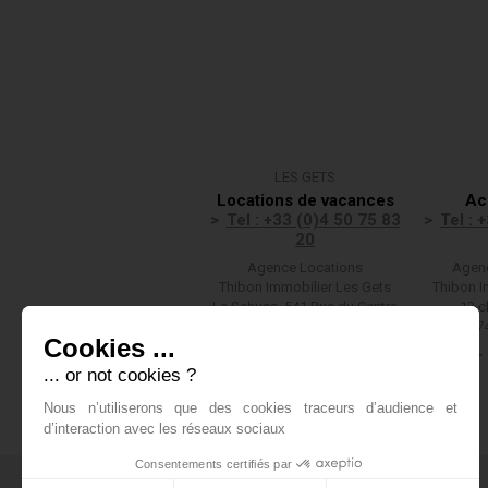
LES GETS
Locations de vacances
Ac
Tel : +33 (0)4 50 75 83
Tel : 
20
Agence Locations
Agenc
Thibon Immobilier Les Gets
Thibon I
Le Schuss, 541 Rue du Centre
13 c
(F)74260 LES GETS
(F)7
Cookies ...
Nous écrire
... or not cookies ?
Nous n’utiliserons que des cookies traceurs d’audience et
d’interaction avec les réseaux sociaux
Consentements certifiés par