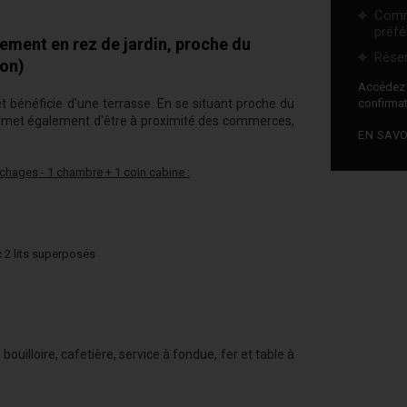
Comm
préfé
ment en rez de jardin, proche du
Réser
ron)
Accéde
bénéficie d'une terrasse. En se situant proche du
confirmat
ermet également d'être à proximité des commerces,
EN SAVO
chages - 1 chambre + 1 coin cabine :
 2 lits superposés
 bouilloire, cafetière, service à fondue, fer et table à