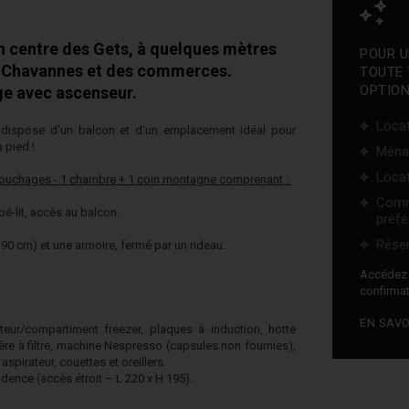
 centre des Gets, à quelques mètres
POUR U
 Chavannes et des commerces.
TOUTE 
OPTION
e avec ascenseur.
Locat
 dispose d'un balcon et d'un emplacement idéal pour
à pied !
Ména
Locat
couchages - 1 chambre + 1 coin montagne comprenant :
Comm
é-lit, accès au balcon.
préfé
Réser
90 cm) et une armoire, fermé par un rideau.
Accéde
confirmat
EN SAVO
rateur/compartiment freezer, plaques à induction, hotte
tière à filtre, machine Nespresso (capsules non fournies),
 aspirateur, couettes et oreillers.
dence (accès étroit – L 220 x H 195).