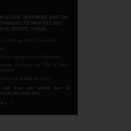
N SÉJOUR "MONTAGNE CHIC" EN
TRANQUILLITÉ PROFITEZ DES
S DU GROUPE THIBON :
ion de linge de lit & de maison
ge
ion de skis à tarifs préférentiels
ande d'entrées au SPA à tarifs
rentiels
vations à la salle de sport ...
z aux choix des options avec la
ion de votre réservation
IR +