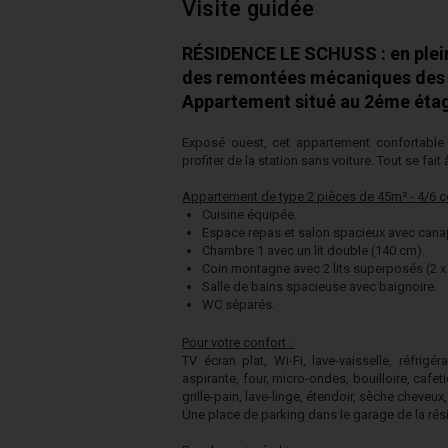
Visite guidée
RÉSIDENCE LE SCHUSS : en plein
des remontées mécaniques des
Appartement situé au 2éme étag
Exposé ouest, cet appartement confortable
profiter de la station sans voiture. Tout se fait 
Appartement de type 2 pièces de 45m² - 4/6 
Cuisine équipée.
Espace repas et salon spacieux avec canap
Chambre 1 avec un lit double (140 cm).
Coin montagne avec 2 lits superposés (2 x 
Salle de bains spacieuse avec baignoire.
WC séparés.
Pour votre confort :
TV écran plat, Wi-Fi, lave-vaisselle, réfrigé
aspirante, four, micro-ondes, bouilloire, cafe
grille-pain, lave-linge, étendoir, sèche cheveux,
Une place de parking dans le garage de la rési