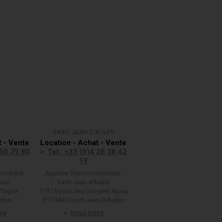
SAINT JEAN D'AULPS
t - Vente
Location - Achat - Vente
 50 79 80
Tel : +33 (0)4 28 38 42
19
mobilier
Agence Thibon Immobilier
riaz
Saint Jean d'Aulps
Plagne
1797 Route des Grandes Alpes
zine
(F)74430 Saint-Jean-D'Aulps
ire
Nous écrire