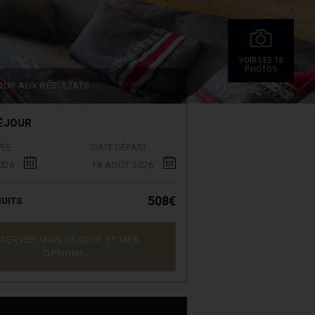
VOIR LES 15
PHOTOS
OUR AUX RÉSULTATS
ÉJOUR
VÉE
DATE DÉPART
026
18 AOÛT 2026
508€
UITS
SERVER MON SÉJOUR ET MES
OPTIONS