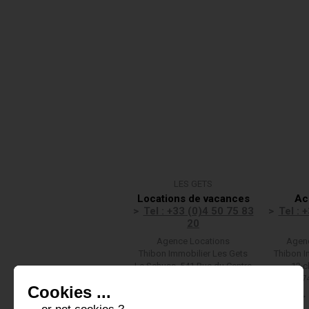
LES GETS
Locations de vacances
Ac
Tel : +33 (0)4 50 75 83
Tel : 
20
Agence Locations
Agenc
Thibon Immobilier Les Gets
Thibon I
Le Schuss, 541 Rue du Centre
13 c
(F)74260 LES GETS
(F)7
Cookies ...
Nous écrire