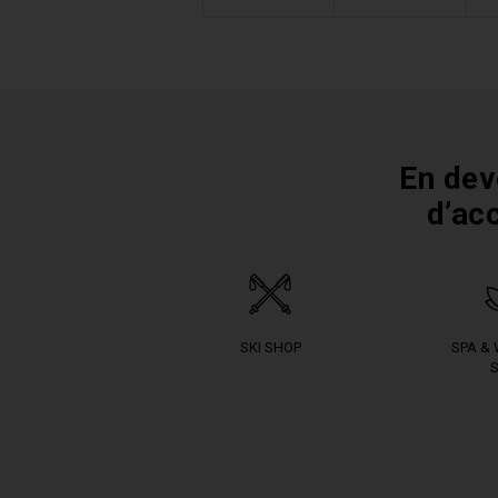
En dev
d’ac
SKI SHOP
SPA &
S