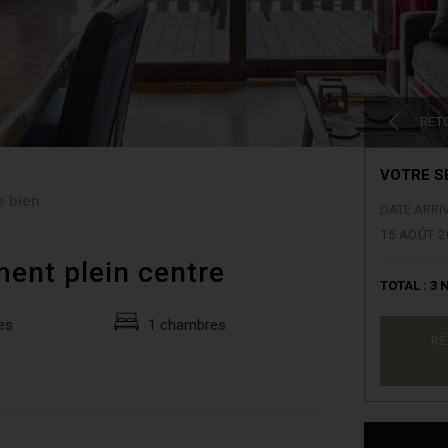
RET
VOTRE S
e bien
DATE ARRI
15 AOÛT 2
ment plein centre
TOTAL :
3
N
es
1 chambres
RÉ