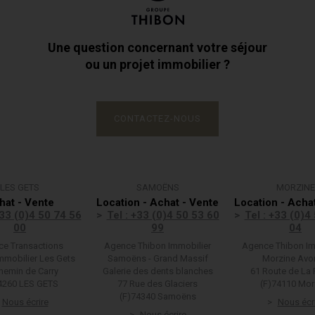
Une question concernant votre séjour
ou un projet immobilier ?
CONTACTEZ-NOUS
LES GETS
SAMOËNS
MORZINE
hat - Vente
Location - Achat - Vente
Location - Acha
+33 (0)4 50 74 56
Tel : +33 (0)4 50 53 60
Tel : +33 (0)4
00
99
04
e Transactions
Agence Thibon Immobilier
Agence Thibon Im
mmobilier Les Gets
Samoëns - Grand Massif
Morzine Avo
hemin de Carry
Galerie des dents blanches
61 Route de La 
4260 LES GETS
77 Rue des Glaciers
(F)74110 Mor
(F)74340 Samoëns
Nous écrire
Nous écr
Nous écrire