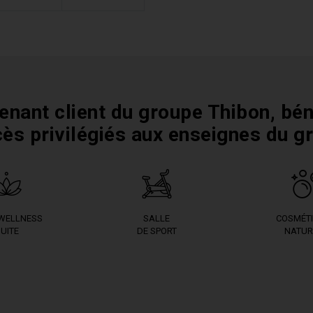
enant client du groupe Thibon, bén
cès privilégiés aux enseignes du g
 WELLNESS
SALLE
COSMÉT
UITE
DE SPORT
NATUR