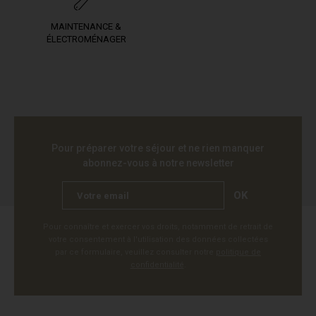
MAINTENANCE &
ÉLECTROMÉNAGER
Pour préparer votre séjour et ne rien manquer
abonnez-vous à notre newsletter
OK
Pour connaître et exercer vos droits, notamment de retrait de
votre consentement à l'utilisation des données collectées
par ce formulaire, veuillez consulter notre
politique de
confidentialité
.