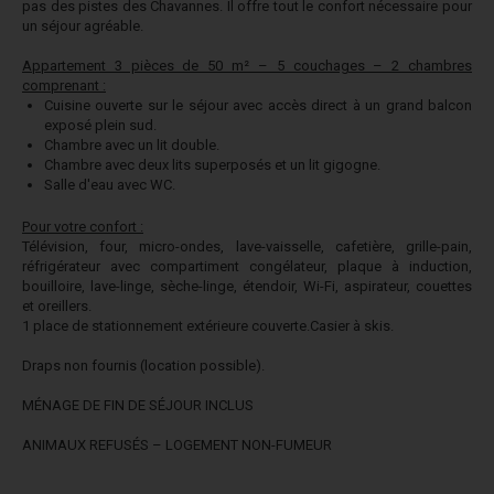
pas des pistes des Chavannes. Il offre tout le confort nécessaire pour
un séjour agréable.
Appartement 3 pièces de 50 m² – 5 couchages – 2 chambres
comprenant :
Cuisine ouverte sur le séjour avec accès direct à un grand balcon
exposé plein sud.
Chambre avec un lit double.
Chambre avec deux lits superposés et un lit gigogne.
Salle d'eau avec WC.
Pour votre confort :
Télévision, four, micro-ondes, lave-vaisselle, cafetière, grille-pain,
réfrigérateur avec compartiment congélateur, plaque à induction,
bouilloire, lave-linge, sèche-linge, étendoir, Wi-Fi, aspirateur, couettes
et oreillers.
1 place de stationnement extérieure couverte.
Casier à skis.
Draps non fournis (location possible).
MÉNAGE DE FIN DE SÉJOUR INCLUS
ANIMAUX REFUSÉS – LOGEMENT NON-FUMEUR