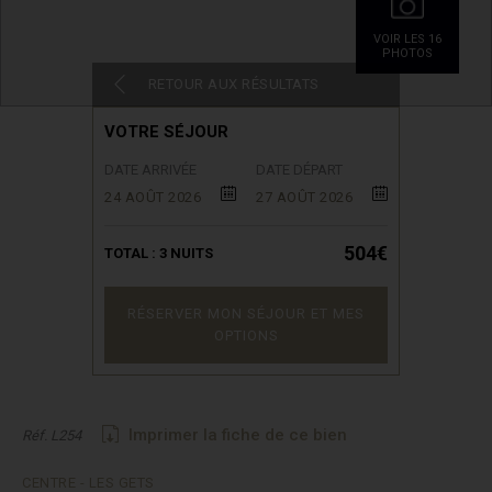
VOIR LES 16
PHOTOS
RETOUR AUX RÉSULTATS
VOTRE SÉJOUR
DATE ARRIVÉE
DATE DÉPART
24 AOÛT 2026
27 AOÛT 2026
504€
TOTAL :
3
NUITS
RÉSERVER MON SÉJOUR ET MES
OPTIONS
Imprimer la fiche de ce bien
Réf. L254
CENTRE - LES GETS