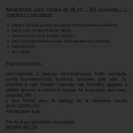
Appartement d'u
ne surface de 48 m² - 4/6 couchages - 1
chambre + 1 coin cabine :
Cuisine équipée ouverte sur séjour donnant accès à un balcon
Salon avec canapé lit BZ en 140cm
Chambre avec un lit double (140cm )
Coin montagne lumineux avec 2 lits superposés (90cmx2)
Salle de bain
WC séparé
Pour votre confort :
Lave-vaisselle, 2 plaques vitrocéramiques, hotte aspirante,
combi four/micro-onde, bouilloire, cafetière, grille pain, TV,
machine à café Senséo (capsules non fournies), appareil à
crêpes, appareil à raclette et fondue, fer à repasser, aspirateur,
couettes, WIFI.
1 box fermé dans le parking de la résidence (accès
étroit
L220XH195)
Pas de casier à ski
Pas de draps (possibilité de location).
MENAGE INCLUS