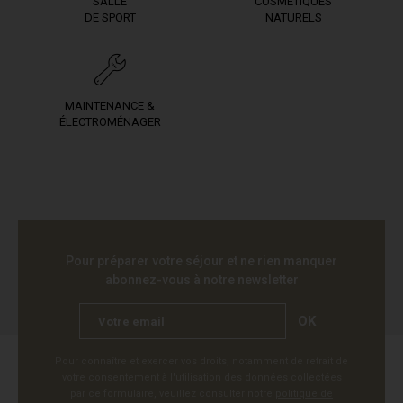
SALLE
COSMÉTIQUES
DE SPORT
NATURELS
MAINTENANCE &
ÉLECTROMÉNAGER
Pour préparer votre séjour et ne rien manquer
abonnez-vous à notre newsletter
OK
Pour connaître et exercer vos droits, notamment de retrait de
votre consentement à l'utilisation des données collectées
par ce formulaire, veuillez consulter notre
politique de