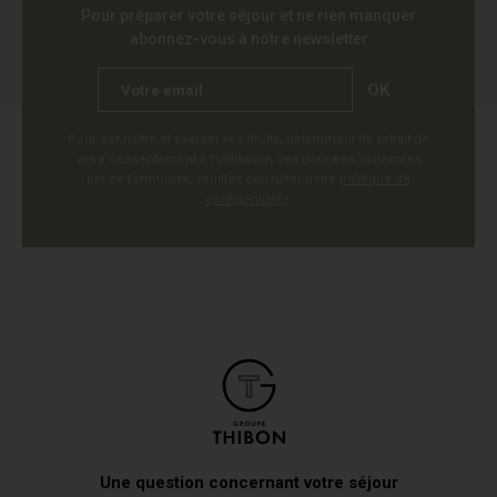
Pour préparer votre séjour et ne rien manquer
abonnez-vous à notre newsletter
OK
Pour connaître et exercer vos droits, notamment de retrait de
votre consentement à l'utilisation des données collectées
par ce formulaire, veuillez consulter notre
politique de
confidentialité
.
Une question concernant votre séjour