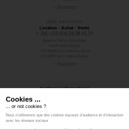
Nous écrire
SAINT JEAN D'AULPS
Location - Achat - Vente
Tel : +33 (0)4 28 38 42 19
Agence Thibon Immobilier
Saint Jean d'Aulps
1797 Route des Grandes Alpes
(F)74430 Saint-Jean-D'Aulps
Nous écrire
#cethivercestlamontagne
Cookies ...
... or not cookies ?
Nous n’utiliserons que des cookies traceurs d’audience et d’interaction
#groupethibon
avec les réseaux sociaux