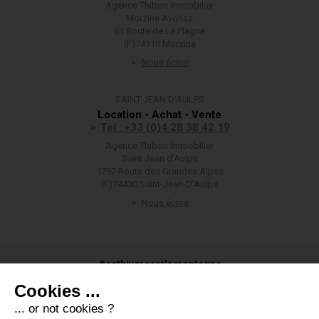
Agence Thibon Immobilier
Morzine Avoriaz
61 Route de La Plagne
(F)74110 Morzine
Nous écrire
SAINT JEAN D'AULPS
Location - Achat - Vente
Tel : +33 (0)4 28 38 42 19
Agence Thibon Immobilier
Saint Jean d'Aulps
1797 Route des Grandes Alpes
(F)74430 Saint-Jean-D'Aulps
Nous écrire
#cethivercestlamontagne
Cookies ...
... or not cookies ?