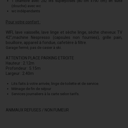
1 chambre avec 2x2 lits superposés (80 cm x190 cm) en suite
(douche) avec wc
wc indépendants
Pour votre confort :
WIFI, lave vaisselle, lave linge et sèche linge, sèche cheveux TV
42'',machine Nespresso (capsules non fournies), grille pain,
bouilloire, appareil à fondue, cafetière à filtre.
Garage fermé, pas de casier à ski.
ATTENTION PLACE PARKING ETROITE
Hauteur : 2.12m
Profondeur : 5.15m
Largeur : 2.40m
Lits faits à votre arrivée, linge de toilette et de service.
Ménage de fin de séjour
Services journaliers à la carte selon tarifs.
ANIMAUX REFUSES / NON FUMEUR