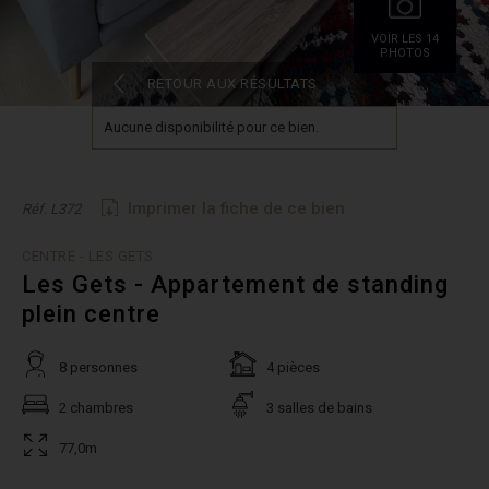
VOIR LES 14
PHOTOS
RETOUR AUX RÉSULTATS
Aucune disponibilité pour ce bien.
Imprimer la fiche de ce bien
Réf. L372
CENTRE - LES GETS
Les Gets - Appartement de standing
plein centre
8 personnes
4 pièces
2 chambres
3 salles de bains
77,0m