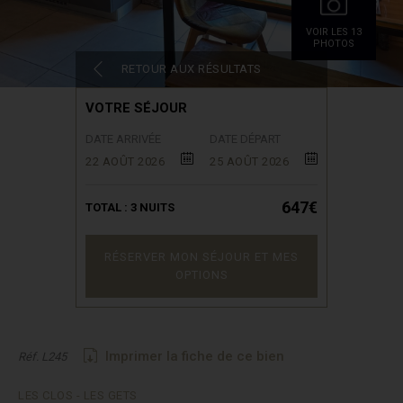
VOIR LES 13
PHOTOS
RETOUR AUX RÉSULTATS
VOTRE SÉJOUR
DATE ARRIVÉE
DATE DÉPART
22 AOÛT 2026
25 AOÛT 2026
647€
TOTAL :
3
NUITS
RÉSERVER MON SÉJOUR ET MES
OPTIONS
Imprimer la fiche de ce bien
Réf. L245
LES CLOS - LES GETS