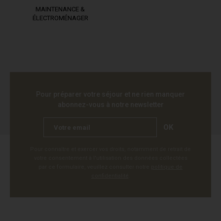
MAINTENANCE &
ÉLECTROMÉNAGER
Pour préparer votre séjour et ne rien manquer
abonnez-vous à notre newsletter
OK
Pour connaître et exercer vos droits, notamment de retrait de
votre consentement à l'utilisation des données collectées
par ce formulaire, veuillez consulter notre
politique de
confidentialité
.