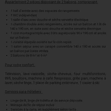
Appartement 2 pièces disposant de 2 balcons, comprenant:
1 hall d'entrée avec des espaces de rangements
1 WC indépendant
1 salle d'eau avec douche et sèche serviette électrique
1 chambre double avec rangements, accès sur un balcon et 1 lit de
140 x 190 cm, en suite avec douche et sèche serviette électrique
1 coin montagne triple avec 3 lits superposés 90 x 190 cm et accès
sur un balcon
1 cuisine équipée ouverte sur le coin repas
1 salon séjour avec un canapé convertible 140 x 190 et accès sur
un balcon par baies vitrées
2 balcons de 8 m² et 6 m²
Pour votre confort :
Télévision, lave-vaisselle, sèche-cheveux, four multifonctions,
Wifi, bouilloire, machine à café Nespresso, grille pain, machine à
laver, sèche linge, 1 place de parking extérieure, 1 casier à ski.
Services para-hôteliers :
Linge de lit, linge de toilette et de service déposés
Ménage de fin de séjour inclus
Services à la carte, en supplément selon tarifs