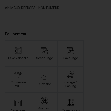
ANIMAUX REFUSES - NON FUMEUR
Équipement
Lave-vaisselle
Sèche linge
Lave linge
Connexion
Garage /
Télévision
WIFI
Parking
Animaux
Ascenseur
Casier à skis