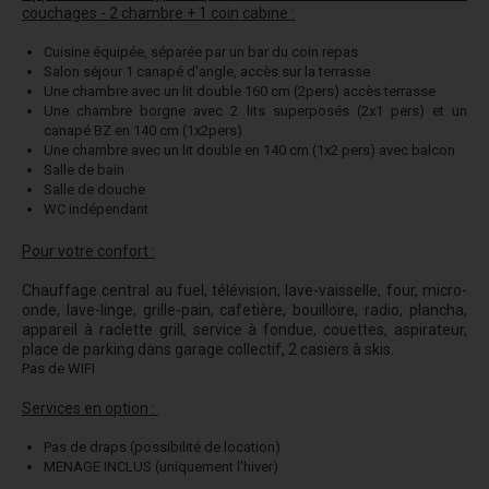
couchages - 2 chambre + 1 coin cabine :
Cuisine équipée, séparée par un bar du coin repas
Salon séjour 1 canapé d'angle, accès sur la terrasse
Une chambre avec un lit double 160 cm (2pers) accès terrasse
Une chambre borgne avec 2 lits superposés (2x1 pers) et un
canapé BZ en 140 cm (1x2pers)
Une chambre avec un lit double en 140 cm (1x2 pers) avec balcon
Salle de bain
Salle de douche
WC indépendant
Pour votre confort :
Chauffage central au fuel, télévision, lave-vaisselle, four, micro-
onde, lave-linge, grille-pain, cafetière, bouilloire, radio, plancha,
appareil à raclette grill, service à fondue, couettes, aspirateur,
place de parking dans garage collectif, 2 casiers à skis.
Pas de WIFI
Services en option :
Pas de draps (possibilité de location)
MENAGE INCLUS (uniquement l'hiver)