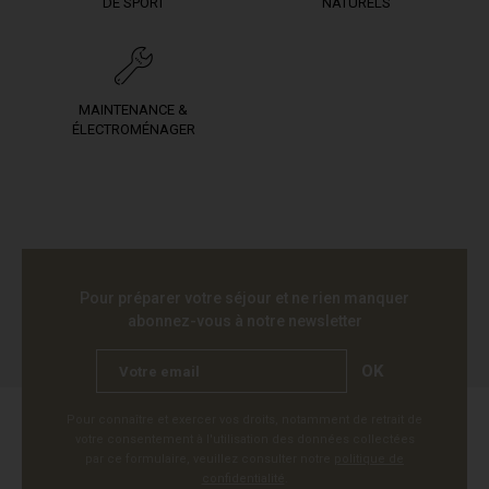
DE SPORT
NATURELS
MAINTENANCE &
ÉLECTROMÉNAGER
Pour préparer votre séjour et ne rien manquer
abonnez-vous à notre newsletter
OK
Pour connaître et exercer vos droits, notamment de retrait de
votre consentement à l'utilisation des données collectées
par ce formulaire, veuillez consulter notre
politique de
confidentialité
.