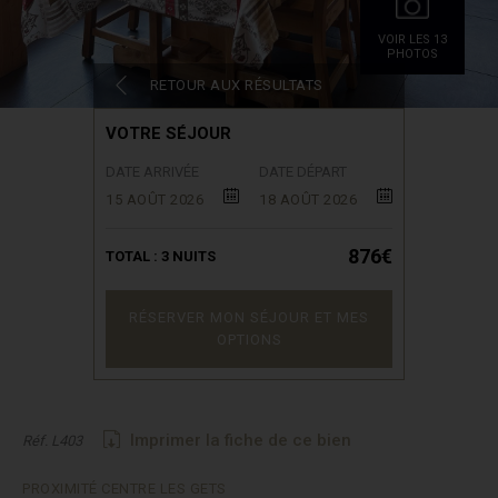
VOIR LES 13
PHOTOS
RETOUR AUX RÉSULTATS
VOTRE SÉJOUR
DATE ARRIVÉE
DATE DÉPART
15 AOÛT 2026
18 AOÛT 2026
876€
TOTAL :
3
NUITS
RÉSERVER MON SÉJOUR ET MES
OPTIONS
Imprimer la fiche de ce bien
Réf. L403
PROXIMITÉ CENTRE LES GETS