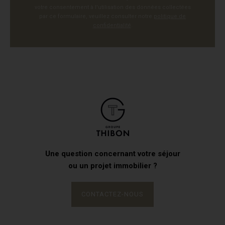
votre consentement à l'utilisation des données collectées
par ce formulaire, veuillez consulter notre
politique de
confidentialité
.
Une question concernant votre séjour
ou un projet immobilier ?
CONTACTEZ-NOUS