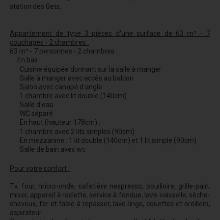
station des Gets.
Appartement de type 3 pièces d'une
surface de 63 m² - 7
couchages - 2 chambres :
63 m² - 7 personnes - 2 chambres :
En bas :
Cuisine équipée donnant sur la salle à manger
Salle à manger avec accès au balcon
Salon avec canapé d'angle
1 chambre avec lit double (140cm)
Salle d'eau
WC séparé
En haut (hauteur 178cm) :
1 chambre avec 2 lits simples (90cm)
En mezzanine : 1 lit double (140cm) et 1 lit simple (90cm)
Salle de bain avec wc
Pour votre confort :
Tv, four, micro-onde, cafetière nespresso, bouilloire, grille-pain,
mixer, appareil à raclette, service à fondue, lave-vaisselle, sèche-
cheveux, fer et table à repasser, lave-linge, couettes et oreillers,
aspirateur.