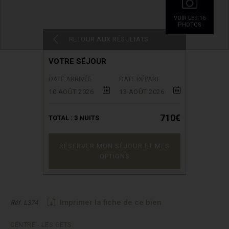
VOIR LES 16
PHOTOS
RETOUR AUX RÉSULTATS
VOTRE SÉJOUR
DATE ARRIVÉE
DATE DÉPART
10 AOÛT 2026
13 AOÛT 2026
710€
TOTAL :
3
NUITS
RÉSERVER MON SÉJOUR ET MES
OPTIONS
Imprimer la fiche de ce bien
Réf. L374
CENTRE - LES GETS