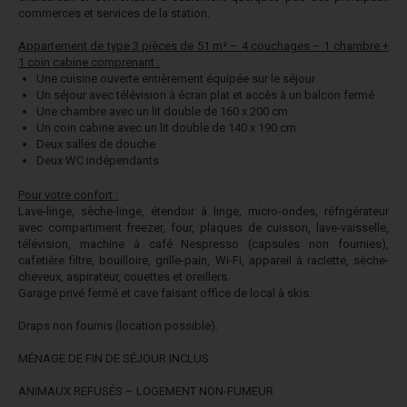
commerces et services de la station.
Appartement de type 3 pièces de 51 m² – 4 couchages – 1 chambre +
1 coin cabine comprenant :
Une cuisine ouverte entièrement équipée sur le séjour
Un séjour avec télévision à écran plat et accès à un balcon fermé
Une chambre avec un lit double de 160 x 200 cm
Un coin cabine avec un lit double de 140 x 190 cm
Deux salles de douche
Deux WC indépendants
Pour votre confort :
Lave-linge, sèche-linge, étendoir à linge, micro-ondes, réfrigérateur
avec compartiment freezer, four, plaques de cuisson, lave-vaisselle,
télévision, machine à café Nespresso (capsules non fournies),
cafetière filtre, bouilloire, grille-pain, Wi-Fi, appareil à raclette, sèche-
cheveux, aspirateur, couettes et oreillers.
Garage privé fermé et cave faisant office de local à skis.
Draps non fournis (location possible).
MÉNAGE DE FIN DE SÉJOUR INCLUS
ANIMAUX REFUSÉS – LOGEMENT NON-FUMEUR