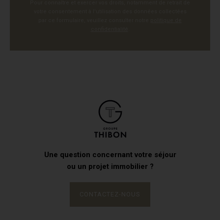
Pour connaître et exercer vos droits, notamment de retrait de
votre consentement à l'utilisation des données collectées
par ce formulaire, veuillez consulter notre
politique de
confidentialité
.
Une question concernant votre séjour
ou un projet immobilier ?
CONTACTEZ-NOUS