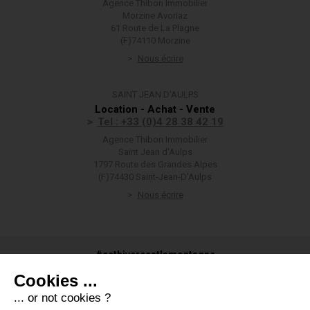
Agence Thibon Immobilier
Morzine Avoriaz
61 Route de La Plagne
(F)74110 Morzine
Nous écrire
SAINT JEAN D'AULPS
Location - Achat - Vente
Tel : +33 (0)4 28 38 42 19
Agence Thibon Immobilier
Saint Jean d'Aulps
1797 Route des Grandes Alpes
(F)74430 Saint-Jean-D'Aulps
Nous écrire
#cethivercestlamontagne
Cookies ...
... or not cookies ?