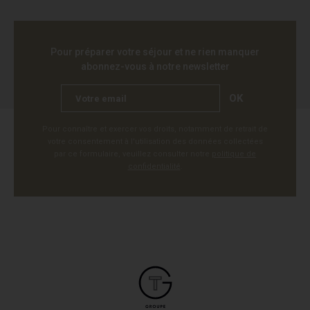
Pour préparer votre séjour et ne rien manquer
abonnez-vous à notre newsletter
OK
Pour connaître et exercer vos droits, notamment de retrait de
votre consentement à l'utilisation des données collectées
par ce formulaire, veuillez consulter notre
politique de
confidentialité
.