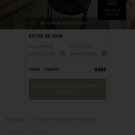
VOIR LES 8
PHOTOS
RETOUR AUX RÉSULTATS
VOTRE SÉJOUR
DATE ARRIVÉE
DATE DÉPART
22 AOÛT 2026
29 AOÛT 2026
648€
TOTAL :
7
NUITS
RÉSERVER MON SÉJOUR ET MES
OPTIONS
Imprimer la fiche de ce bien
Réf. L225
PERRIÈRES - LES GETS