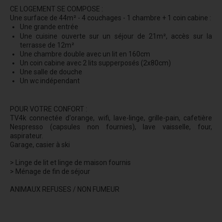
CE LOGEMENT SE COMPOSE :
Une surface de 44m² - 4 couchages - 1 chambre + 1 coin cabine :
Une grande entrée
Une cuisine ouverte sur un séjour de 21m², accès sur la
terrasse de 12m²
Une chambre double avec un lit en 160cm
Un coin cabine avec 2 lits supperposés (2x80cm)
Une salle de douche
Un wc indépendant
POUR VOTRE CONFORT :
TV4k connectée d'orange, wifi, lave-linge, grille-pain, cafetière
Nespresso (capsules non fournies), lave vaisselle, four,
aspirateur.
Garage, casier à ski
> Linge de lit et linge de maison fournis
> Ménage de fin de séjour
ANIMAUX REFUSES / NON FUMEUR