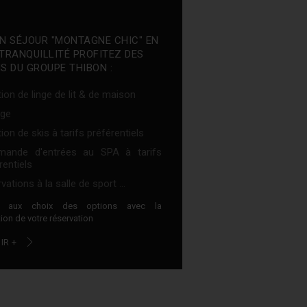
N SÉJOUR "MONTAGNE CHIC" EN
TRANQUILLITÉ PROFITEZ DES
S DU GROUPE THIBON :
ion de linge de lit & de maison
ge
ion de skis à tarifs préférentiels
ande d'entrées au SPA à tarifs
rentiels
vations à la salle de sport ...
z aux choix des options avec la
ion de votre réservation
IR +