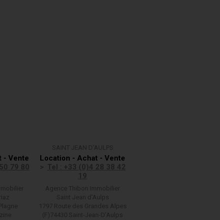
SAINT JEAN D'AULPS
t - Vente
Location - Achat - Vente
 50 79 80
Tel : +33 (0)4 28 38 42
19
mobilier
Agence Thibon Immobilier
riaz
Saint Jean d'Aulps
Plagne
1797 Route des Grandes Alpes
zine
(F)74430 Saint-Jean-D'Aulps