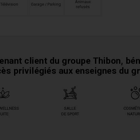
Animaux
Télévision
Garage / Parking
refusés
enant client du groupe Thibon, bén
cès privilégiés aux enseignes du g
 WELLNESS
SALLE
COSMÉT
UITE
DE SPORT
NATUR