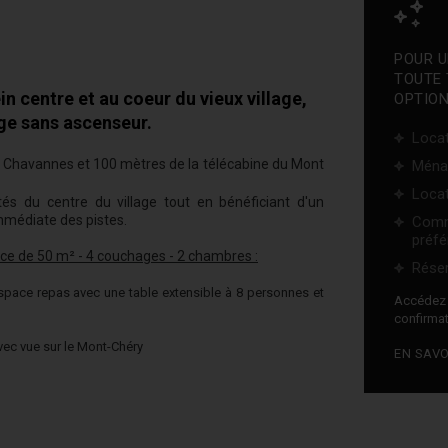
POUR U
TOUTE 
n centre et au coeur du vieux village,
OPTION
ge sans ascenseur.
Locat
s Chavannes et 100 mètres de la télécabine du Mont
Ména
Locat
és du centre du village tout en bénéficiant d'un
mmédiate des pistes.
Comm
préfé
ce de 50 m² - 4 couchages - 2 chambres :
Réser
'espace repas avec une table extensible à 8 personnes et
Accéde
confirmat
vec vue sur le Mont-Chéry
EN SAVO