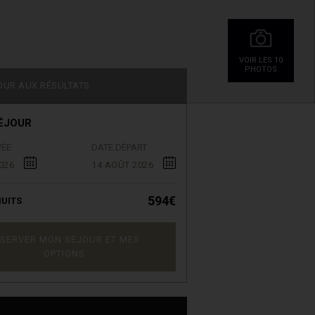
VOIR LES 10
PHOTOS
OUR AUX RÉSULTATS
ÉJOUR
VÉE
DATE DÉPART
026
14 AOÛT 2026
594€
UITS
SERVER MON SÉJOUR ET MES
OPTIONS