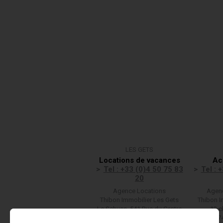
LES GETS
Locations de vacances
Ac
Tel : +33 (0)4 50 75 83
Tel : 
20
Agence Locations
Agenc
Thibon Immobilier Les Gets
Thibon I
Le Schuss, 541 Rue du Centre
13 c
(F)74260 LES GETS
(F)7