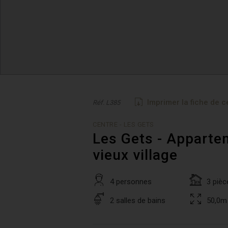
Imprimer la fiche de c
Réf. L385
CENTRE - LES GETS
Les Gets - Appartem
vieux village
4 personnes
3 pièc
2 salles de bains
50,0m