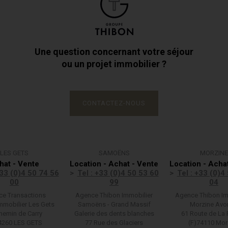
Une question concernant votre séjour
ou un projet immobilier ?
CONTACTEZ-NOUS
LES GETS
SAMOËNS
MORZINE
hat - Vente
Location - Achat - Vente
Location - Acha
+33 (0)4 50 74 56
Tel : +33 (0)4 50 53 60
Tel : +33 (0)4
00
99
04
e Transactions
Agence Thibon Immobilier
Agence Thibon Im
mmobilier Les Gets
Samoëns - Grand Massif
Morzine Avo
hemin de Carry
Galerie des dents blanches
61 Route de La 
4260 LES GETS
77 Rue des Glaciers
(F)74110 Mor