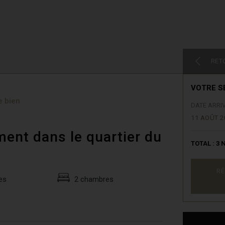
RET
VOTRE S
e bien
DATE ARRI
11 AOÛT 2
ent dans le quartier du
TOTAL :
3
N
RÉ
es
2 chambres