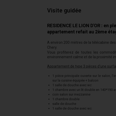
Visite guidée
RESIDENCE LE LION D'OR : en plei
appartement refait au 2ème éta
A environ 200 mètres de la télécabine de
Chery.
Vous profiterez de toutes les commodit
environnement calme et de la proximité i
Appartement de type 3 pièces d'une surfa
1 pièce principale ouverte sur le salon, l
sur la cuisine équipée + balcon
1 salle de douche avec wc
1 chambre avec un lit double en 140*190 a
coin salon sur mezzanine
1 chambre double
salle de douche
1 salle de douche avec wc