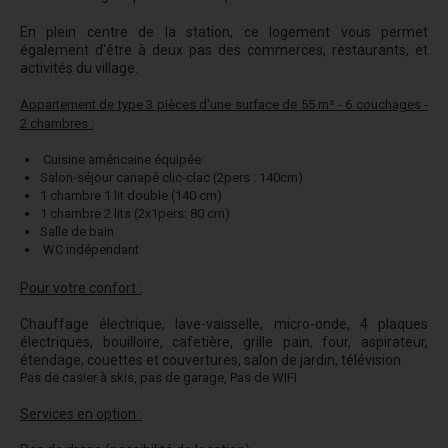
En plein centre de la station, ce logement vous permet
également d'être à deux pas des commerces, restaurants, et
activités du village.
Appartement de type 3 pièces d'une surface de 55 m² - 6 couchages -
2 chambres :
Cuisine américaine équipée
Salon-séjour canapé clic-clac (2pers : 140cm)
1 chambre 1 lit double (140 cm)
1 chambre 2 lits (2x1pers: 80 cm)
Salle de bain
WC indépendant
Pour votre confort :
Chauffage électrique, lave-vaisselle, micro-onde, 4 plaques
électriques, bouilloire, cafetière, grille pain, four, aspirateur,
étendage, couettes et couvertures, salon de jardin, télévision.
Pas de casier à skis, pas de garage, Pas de WIFI
Services en option :