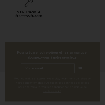
MAINTENANCE &
ÉLECTROMÉNAGER
Pour préparer votre séjour et ne rien manquer
abonnez-vous à notre newsletter
OK
Pour connaître et exercer vos droits, notamment de retrait de
votre consentement à l'utilisation des données collectées
par ce formulaire, veuillez consulter notre
politique de
confidentialité
.