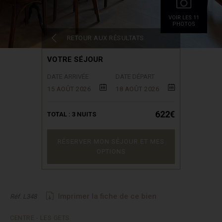
VOIR LES 11
PHOTOS
RETOUR AUX RÉSULTATS
VOTRE SÉJOUR
DATE ARRIVÉE
DATE DÉPART
15 AOÛT 2026
18 AOÛT 2026
622€
TOTAL :
3
NUITS
RÉSERVER MON SÉJOUR ET MES
OPTIONS
Imprimer la fiche de ce bien
Réf. L348
CENTRE - LES GETS